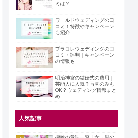
ミは？
ワールドウェディングの口
コミ！特徴やキャンペーン
も紹介
プラコレウェディングの口
コミ・評判｜キャンペーン
の情報も
明治神宮の結婚式の費用｜
芸能人に人気？写真のみも
OK？ウェディング情報まと
め
人気記事
指輪の意味一覧｜女・男の