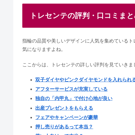
ビジュピコの評判｜結婚指輪・婚
トレセンテの評判・口コミまと
ワールドウェディングの口コミ！
指輪の品質や美しいデザインに人気を集めているト
気になりますよね。
トレセンテをつけてる芸能人はい
ここからは、トレセンテの詳しい評判を見ていきま
双子ダイヤやピンクダイヤモンドを入れられ
アフターサービスが充実している
ショーメの婚約指輪の評判＆値段
独自の「内甲丸」で付け心地が良い
出産プレゼントをもらえる
フェアやキャンペーンが豪華
楽婚の口コミ！ひどいって評判は
押し売りがあるって本当？