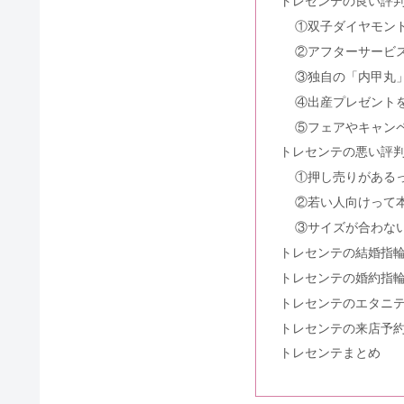
トレセンテの良い評
銀座ダイヤモンドシライシの評判
①双子ダイヤモン
②アフターサービ
③独自の「内甲丸
明治記念館の結婚式の費用｜佐々
④出産プレゼント
⑤フェアやキャン
トレセンテの悪い評
ヴァンドーム青山の結婚指輪の評
①押し売りがある
②若い人向けって
③サイズが合わな
トレセンテの結婚指輪
アイプリモの評判！結婚指輪・婚
トレセンテの婚約指輪
トレセンテのエタニ
トレセンテの来店予
シャネルの値段・口コミは？婚約
トレセンテまとめ