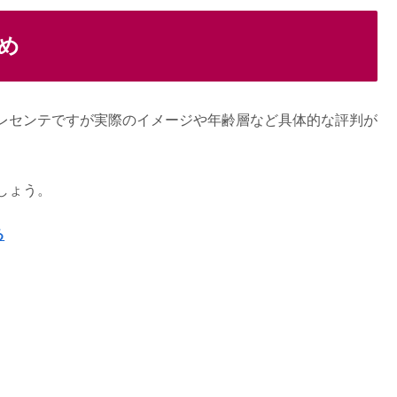
約指輪の年齢層の口コミは？
め
特徴やキャンペーンも紹介
レセンテですが実際のイメージや年齢層など具体的な評判が
るの？年齢層＆対象年齢も
しょう。
る
！結婚指輪の口コミは？
本当？キャンペーンの詳細まとめ