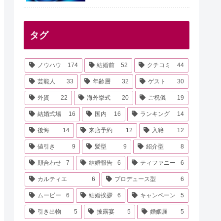
タグ
ノウハウ
174
結婚前
52
クチコミ
44
芸能人
33
年齢層
32
ゲスト
30
外資
22
海外挙式
20
ご祝儀
19
結婚式場
16
国内
16
ランキング
14
後悔
14
来店予約
12
入籍
12
値引き
9
髪型
9
紹介型
8
顔合わせ
7
結婚報告
6
ティファニー
6
カルティエ
6
プロデュース型
6
ムービー
6
結婚挨拶
6
キャンペーン
5
引き出物
5
披露宴
5
婚姻届
5