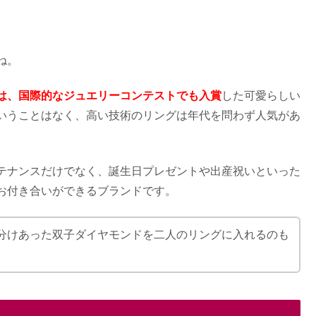
客の口コミまとめ
ね。
は、国際的なジュエリーコンテストでも入賞
した可愛らしい
するのは？ダイヤ3つの意味やおすすめ6選も
いうことはなく、高い技術のリングは年代を問わず人気があ
は？結婚指輪の口コミまとめ
テナンスだけでなく、誕生日プレゼントや出産祝いといった
お付き合いができるブランドです。
人気&料理が美味しい等ブライダル情報も調査
分けあった双子ダイヤモンドを二人のリングに入れるのも