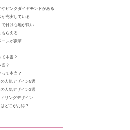
判
｜結婚指輪の口コミ＆婚約指輪の品質は高い？
ドやピンクダイヤモンドがある
スが充実している
」で付け心地が良い
木希も挙式！フォトウェディングで人気って本当？
をもらえる
ペーンが豪華
判
判！婚約指輪やエタニティは？
って本当？
本当？
いって本当？
の人気デザイン5選
約指輪のイメージは？品質の口コミまとめ
の人気デザイン3選
ティリングデザイン
約はどこがお得？
指輪の評判まとめ