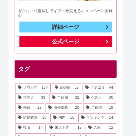
ゼクシィ式場探しでギフト券貰えるキャンペーン実施
中
詳細ページ
公式ページ
タグ
ノウハウ
174
結婚前
52
クチコミ
44
芸能人
33
年齢層
32
ゲスト
30
外資
22
海外挙式
20
ご祝儀
19
結婚式場
16
国内
16
ランキング
14
後悔
14
来店予約
12
入籍
12