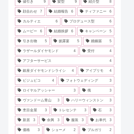
値引き
9
髪型
9
紹介型
8
顔合わせ
7
結婚報告
6
ティファニー
6
カルティエ
6
プロデュース型
6
ムービー
6
結婚挨拶
6
キャンペーン
5
引き出物
5
披露宴
5
婚姻届
5
ラザールダイヤモンド
4
受付
4
アフターサービス
4
銀座ダイヤモンドシライシ
4
アイプリモ
4
ビジュピコ
4
フォトウェディング
3
ロイヤルアッシャー
3
俄
3
ヴァンドーム青山
3
ハリーウィンストン
3
杢目金屋
3
トレセンテ
3
石
3
新居
3
余興
3
服装
3
お車代
3
価格
3
ショーメ
2
ブルガリ
2