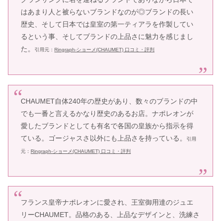
はあまり人と被らないブランドなのが◎ブランドの長い
歴史、そして日本では皇室の第一ティアラを作製してい
るという事、そしてブランドの上品さに魅力を感じまし
た。
引用元：
Ringraph-ショーメ(CHAUMET) 口コミ・評判
CHAUMET自体240年の歴史があり、数々のブランドの中
でも一番と言えるかなり歴史のあるお店。ナポレオンが
愛したブランドとしても有名で各国の皇族から指示を得
ている。ゴージャスさ以外にも上品さを持っている。
引用
元：
Ringraph-ショーメ(CHAUMET) 口コミ・評判
フランス皇帝ナポレオンに愛され、王室御用達のジュエ
リーCHAUMET。品格のある、上品なデザインと、洗練さ