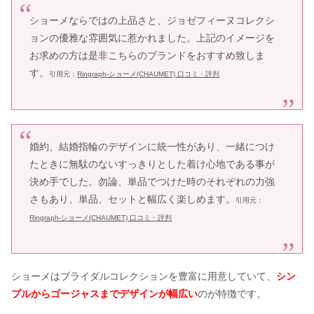
ショーメならではの上品さと、ジョゼフィーヌコレクシ
ョンの優雅な雰囲気に惹かれました。上記のイメージを
お求めの方は是非こちらのブランドをおすすめ致しま
す。
引用元：
Ringraph-ショーメ(CHAUMET) 口コミ・評判
婚約、結婚指輪のデザインに統一性があり、一緒につけ
たときに無駄のないすっきりとした着け心地である事が
決め手でした。勿論、単品でつけた時のそれぞれの力強
さもあり、単品、セットと幅広く楽しめます。
引用元：
Ringraph-ショーメ(CHAUMET) 口コミ・評判
ショーメはブライダルコレクションを豊富に用意していて、
シン
プルからゴージャスまでデザインが幅広い
のが特徴です。