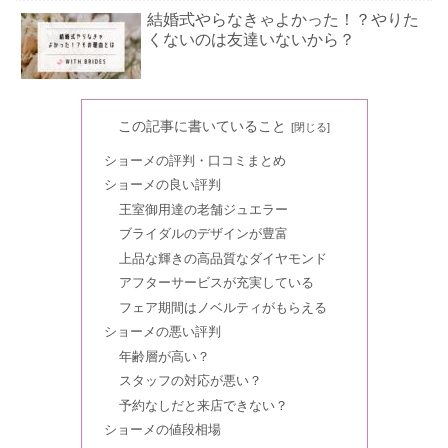
結婚式やらなきゃよかった！？やりた
くないのは友達いないから？
カルティエの評判｜結婚指輪や接客の
この記事に書いていること
口コミまとめ
ショーメの評判・口コミまとめ
ショーメの良い評判
クレイジーウエディングの費用は高
王室御用達の老舗ジュエラー
い？悪い口コミや値段の評判まとめ
ブライダルのデザインが豊富
上品な輝きの高品質なダイヤモンド
アフターサービスが充実している
カルティエの指輪サイズ直し！クリー
フェア期間はノベルティがもらえる
ニング・修理のアフターサービスはあ
ショーメの悪い評判
る？
年齢層が高い？
スタッフの対応が悪い？
リングラムの口コミ！結婚指輪の評判
予約なしだと来店できない？
＆アフターサービスは？値段も
ショーメの値段相場