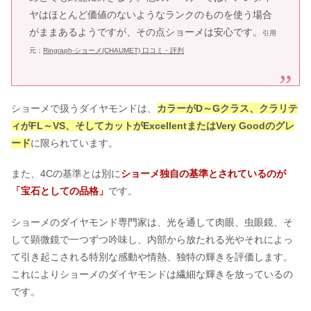
ヤはほとんど価値のないようなランクのものを使う場合
がままあるようですが、その点ショーメは安心です。
引用
元：
Ringraph-ショーメ(CHAUMET) 口コミ・評判
ショーメで扱うダイヤモンドは、
カラーがD～Gクラス、クラリテ
ィがFL～VS、そしてカットがExcellentまたはVery Goodのグレ
ード
に限られています。
また、4Cの基準とは別に
ショーメ独自の基準とされているのが
「宝石としての品格」
です。
ショーメのダイヤモンド専門家は、光を通して肉眼、虫眼鏡、そ
して顕微鏡で一つずつ吟味し、内部から放たれる光やそれによっ
て引き起こされる特別な感動や情熱、独特の輝きを評価します。
これによりショーメのダイヤモンドは繊細な輝きを放っているの
です。