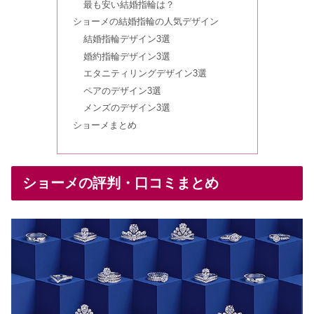
最も安い結婚指輪は？
ショーメの結婚指輪の人気デザイン
結婚式の欠席がむかつく理由とは｜縁
結婚指輪デザイン3選
の切れ目？呼ばないでほしい声も
婚約指輪デザイン3選
エタニティリングデザイン3選
ペアのデザイン3選
ブルガリの婚約指輪の値段・評判は？
結婚指輪の口コミまとめ
メンズのデザイン3選
ショーメまとめ
銀座ダイヤモンドシライシの評判｜結
婚指輪の口コミ＆婚約指輪の品質は高
ショーメの評判・口コミまとめ
い？
アールイズウェディング口コミ・評判
｜ドレスは96000円？写真データ・キ
ャンセル料も
ロイヤルアッシャーの評判｜結婚指輪
＆ダイヤモンドの口コミまとめ