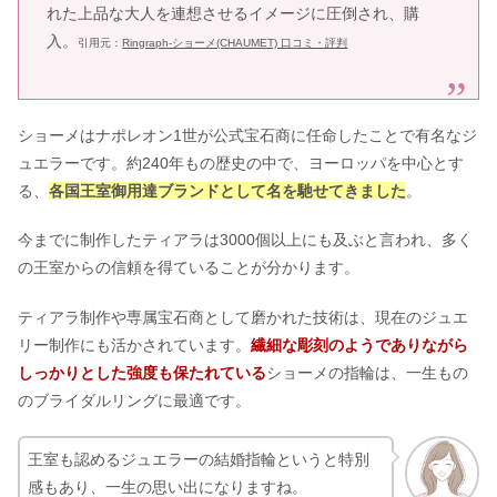
れた上品な大人を連想させるイメージに圧倒され、購
入。
引用元：
Ringraph-ショーメ(CHAUMET) 口コミ・評判
ショーメはナポレオン1世が公式宝石商に任命したことで有名なジ
ュエラーです。約240年もの歴史の中で、ヨーロッパを中心とす
る、
各国王室御用達ブランドとして名を馳せてきました
。
今までに制作したティアラは3000個以上にも及ぶと言われ、多く
の王室からの信頼を得ていることが分かります。
ティアラ制作や専属宝石商として磨かれた技術は、現在のジュエ
リー制作にも活かされています。
繊細な彫刻のようでありながら
しっかりとした強度も保たれている
ショーメの指輪は、一生もの
のブライダルリングに最適です。
王室も認めるジュエラーの結婚指輪というと特別
感もあり、一生の思い出になりますね。