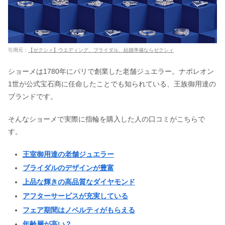
【口コミ】ゼクシィ相談カウンターの
デメリット！割引特典『花嫁割』の評
判とは？
引用元：
【ゼクシィ】ウエディング、ブライダル、結婚準備ならゼクシィ
ショーメは1780年にパリで創業した老舗ジュエラー。ナポレオン
東郷記念館の結婚式の費用｜口コミか
1世が公式宝石商に任命したことでも知られている、王族御用達の
ら料理までウェディング情報を調査
ブランドです。
そんなショーメで実際に指輪を購入した人の口コミがこちらで
ゼロ婚の口コミ&評判！持ち出し費用0
す。
円のは本当？見積もりの感想を徹底調
査
王室御用達の老舗ジュエラー
ブライダルのデザインが豊富
ワールドウェディングの口コミ！特徴
やキャンペーンも紹介
上品な輝きの高品質なダイヤモンド
アフターサービスが充実している
フェア期間はノベルティがもらえる
ヴァンドーム青山の結婚指輪の評判！
年齢層が高い？