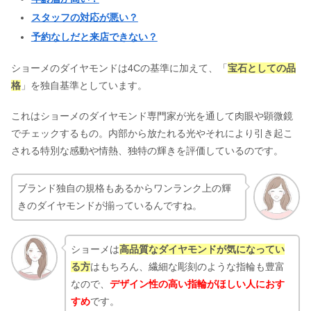
婚約指輪やエタニティは？
スタッフの対応が悪い？
予約なしだと来店できない？
目黒雅叙園の結婚式の費用｜芸能人に
も人気な結婚式場って本当？
ショーメのダイヤモンドは4Cの基準に加えて、「
宝石としての品
格
」を独自基準としています。
これはショーメのダイヤモンド専門家が光を通して肉眼や顕微鏡
でチェックするもの。内部から放たれる光やそれにより引き起こ
される特別な感動や情熱、独特の輝きを評価しているのです。
ブランド独自の規格もあるからワンランク上の輝
きのダイヤモンドが揃っているんですね。
ショーメは
高品質なダイヤモンドが気になってい
る方
はもちろん、繊細な彫刻のような指輪も豊富
なので、
デザイン性の高い指輪がほしい人におす
すめ
です。