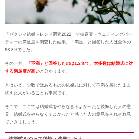
ワールドウェディングの口コミ！特徴
やキャンペーンも紹介
「ゼクシィ結婚トレンド調査2022」で披露宴・ウェディングパー
ケイウノの評判は？婚約指輪の口コミ
ティーの満足度を調査した結果、「満足」と回答した人は全体の
&結婚指輪オーダーメイドについても
96.3%でした。
その一方、
「不満」と回答したのは1.2％で、大多数は結婚式に対
八芳園の結婚式の費用｜芸能人に人気
する満足度が高い
と分かります。
&料理が美味しい等ブライダル情報も
調査
とはいえ、少数ではあるものの結婚式に対して不満を感じたまま
終えた人がいることも事実です。
ハリーウィンストンの口コミ！刻印や
サイズ直しの評判も
そこで、ここでは結婚式をやらなきゃよかったと後悔した人の意
見、結婚式をやらなくてよかったと感じた人の意見をそれぞれ見
ていきましょう。
結婚式の欠席がむかつく理由とは｜縁
の切れ目？呼ばないでほしい声も
結婚式をやって後悔・失敗した人