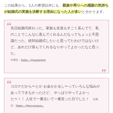
この結果から、2人の希望以外にも、
親族や周りへの感謝の気持ち
が結婚式の実施を決断する理由になった人が多い
と分かります。
先日結婚式終わった。家族も友達もすごく喜んでて、私
のことでこんなに喜んでくれるんだなってちょっと不思
議だった。絶対結婚式したいと思ってたわけではないけ
ど、あれだけ喜んでくれるならやってよかったなと思っ
た。
引用元：
Twitter－@
ssmekjmgjt
コロナだから〜とか お金かかるし〜っていろんな悩みが
あってできなかったけど、 やっぱりやってよかっ
た〜！！ 人生で一番泣いて一番笑った日でした！
引用
元：
Twitter－@
konyantarou_