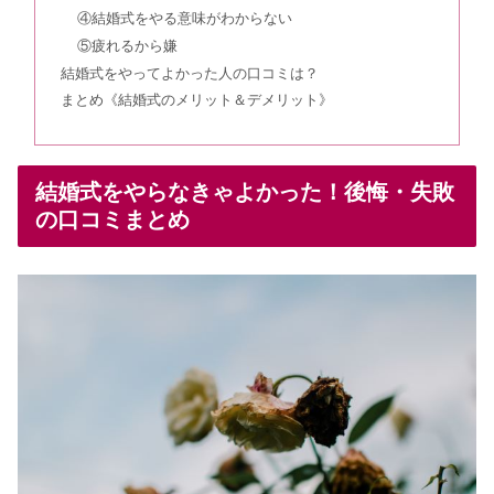
リングラムの口コミ！結婚指輪の評判
④結婚式をやる意味がわからない
＆アフターサービスは？値段も
⑤疲れるから嫌
結婚式をやってよかった人の口コミは？
まとめ《結婚式のメリット＆デメリット》
ブルガリの婚約指輪の値段・評判は？
結婚指輪の口コミまとめ
結婚式をやらなきゃよかった！後悔・失敗
椿山荘の結婚式の費用は？最悪の口コ
の口コミまとめ
ミの真相・ブライダル情報を徹底調査
俄の婚約指輪の評判！長閑やプロポー
ズリングの口コミは？
ブシュロンの婚約指輪・結婚指輪の値
段＆評判【口コミあり】