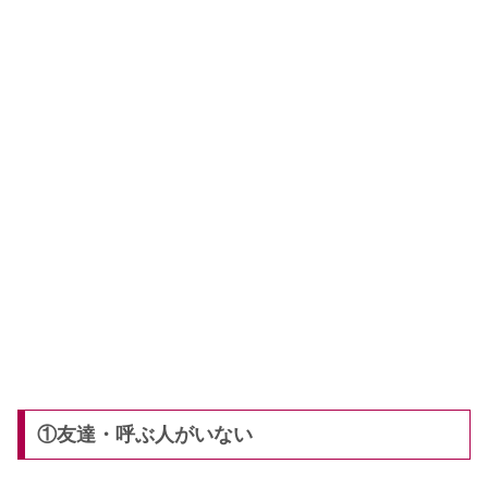
①友達・呼ぶ人がいない