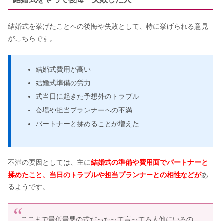
カルティエの評判｜結婚指輪や接客の
結婚式を挙げたことへの後悔や失敗として、特に挙げられる意見
口コミまとめ
がこちらです。
結婚式費用が高い
アイプリモの評判！結婚指輪・婚約指
輪のイメージは？品質の口コミまとめ
結婚式準備の労力
式当日に起きた予想外のトラブル
会場や担当プランナーへの不満
明治神宮の結婚式の費用｜芸能人に人
パートナーと揉めることが増えた
気？写真のみもOK？ウェディング情報
まとめ
不満の要因としては、主に
結婚式の準備や費用面でパートナーと
揉めたこと、当日のトラブルや担当プランナーとの相性などが
あ
るようです。
ここまで最低最悪の式だったって言ってる人他にいるの