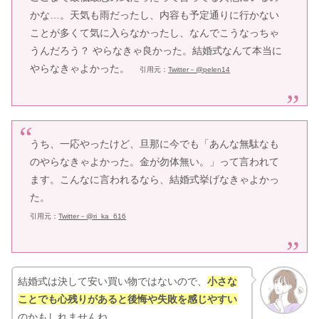
かな…。天気も雨だったし、内容も予定通りに行かない
ことが多くて気に入らなかったし、なんでこうなっちゃ
うんだろう？ やらなきゃ良かった。結婚式なんて本当に
やらなきゃよかった。
引用元：
Twitter－@
pelen14
うち、一応やったけど、旦那に今でも「あんな無駄なも
のやらなきゃよかった。金が勿体無い。」って言われて
ます。こんなに言われるなら、結婚式挙げなきゃよかっ
た。
引用元：
Twitter－@ri_ka_616
結婚式は決して安い買い物ではないので、
小さな
ことでも心残りがあると後悔や失敗を感じやすい
のかもしれませんね。