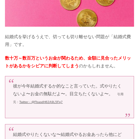
結婚式を挙げるうえで、切っても切り離せない問題が「結婚式費
用」です。
数十万～数百万というお金が関わるため、金額に見合ったメリッ
トがあるかをシビアに判断してしまう
のかもしれません。
彼が今年結婚式するか的なこと言っていた。式やりたく
ないよ〜お金の無駄だよ〜。目立ちたくないよ〜。
引用
元：
Twitter－@
FbasdH62A9L5Fq7
結婚式やりたくないな〜結婚式やるお金あったら他にど