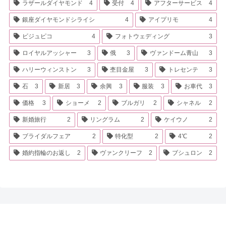
ラザールダイヤモンド
4
受付
4
アフターサービス
4
銀座ダイヤモンドシライシ
4
アイプリモ
4
ビジュピコ
4
フォトウェディング
3
ロイヤルアッシャー
3
俄
3
ヴァンドーム青山
3
ハリーウィンストン
3
杢目金屋
3
トレセンテ
3
石
3
新居
3
余興
3
服装
3
お車代
3
価格
3
ショーメ
2
ブルガリ
2
シャネル
2
新婚旅行
2
リングラム
2
ケイウノ
2
ブライダルフェア
2
特化型
2
4℃
2
婚約指輪のお返し
2
ヴァンクリーフ
2
ブシュロン
2