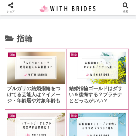
ホーム
指輪
シェア
検索
指輪
指輪
指輪
ブルガリの結婚指輪をつ
結婚指輪ゴールドはダサ
けてる芸能人は？イメー
い＆後悔する？プラチナ
ジ・年齢層や対象年齢も
とどっちがいい？
指輪
指輪