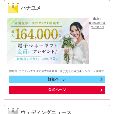
ハナユメ
出典：
https://hana-
yume.net
【9月3日まで】ハナユメで最大164,000円分が貰える限定キャンペーン実施中
詳細ページ
公式ページ
ウェディングニュース