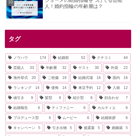
ショーメの結婚指輪をつけてる芸能
人！婚約指輪の年齢層は？
タグ
ノウハウ
174
結婚前
52
クチコミ
44
芸能人
33
年齢層
32
ゲスト
30
外資
22
海外挙式
20
ご祝儀
19
結婚式場
16
国内
16
ランキング
14
後悔
14
来店予約
12
入籍
12
値引き
9
髪型
9
紹介型
8
顔合わせ
7
結婚報告
6
ティファニー
6
カルティエ
6
プロデュース型
6
ムービー
6
結婚挨拶
6
キャンペーン
5
引き出物
5
披露宴
5
婚姻届
5