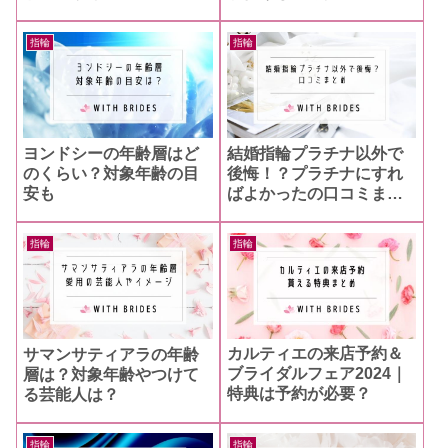
指輪
指輪
ヨンドシーの年齢層はど
結婚指輪プラチナ以外で
のくらい？対象年齢の目
後悔！？プラチナにすれ
安も
ばよかったの口コミまと
め
指輪
指輪
カルティエの来店予約＆
サマンサティアラの年齢
ブライダルフェア2024｜
層は？対象年齢やつけて
特典は予約が必要？
る芸能人は？
指輪
指輪