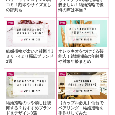
羨ましい！結婚指輪で後
コミ！刻印やサイズ直し
悔の声は本当？
の評判も
指輪
指輪
結婚指輪が太いと後悔？3
オレッキオをつけてる芸
ミリ・4ミリ幅広ブランド
能人！結婚指輪の年齢層
3選
や対象年齢まとめ
指輪
指輪
【カップル必見】仙台で
結婚指輪のつや消しは後
ペアリング・結婚指輪を
悔する？おすすめブラン
手作りしてみた
ド＆デザイン3選