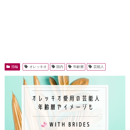
指輪
オレッキオ
国内
年齢層
芸能人