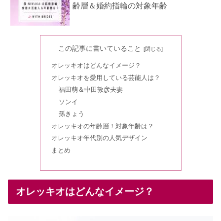
齢層＆婚約指輪の対象年齢
カルティエの結婚指輪つけてる芸能
この記事に書いていること
人！年齢層やイメージは？
オレッキオはどんなイメージ？
オレッキオを愛用している芸能人は？
ダミアーニの芸能人は？結婚指輪・婚
福田萌＆中田敦彦夫妻
約指輪の年齢層は？
ソンイ
孫きょう
オレッキオの年齢層！対象年齢は？
ヴァンクリーフの結婚指輪をつけてる
オレッキオ年代別の人気デザイン
芸能人！年齢層&イメージまとめ
まとめ
トレセンテをつけてる芸能人はいる
の？年齢層＆対象年齢も
オレッキオはどんなイメージ？