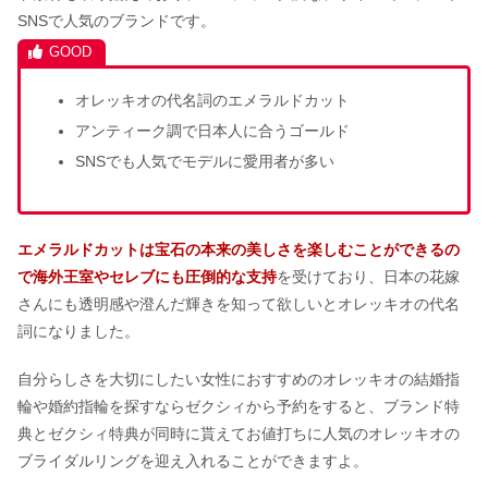
SNSで人気のブランドです。
ラザールダイヤモンドの結婚指輪をつ
けてる芸能人は？年齢層も紹介
オレッキオの代名詞のエメラルドカット
アンティーク調で日本人に合うゴールド
SNSでも人気でモデルに愛用者が多い
エメラルドカットは宝石の本来の美しさを楽しむことができるの
で海外王室やセレブにも圧倒的な支持
を受けており、日本の花嫁
さんにも透明感や澄んだ輝きを知って欲しいとオレッキオの代名
詞になりました。
自分らしさを大切にしたい女性におすすめのオレッキオの結婚指
輪や婚約指輪を探すならゼクシィから予約をすると、ブランド特
典とゼクシィ特典が同時に貰えてお値打ちに人気のオレッキオの
ブライダルリングを迎え入れることができますよ。