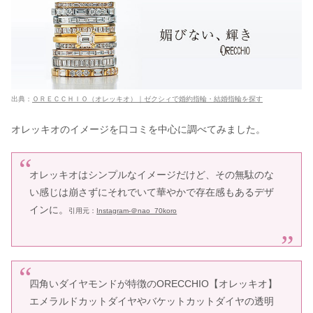
ビジュピコの指輪アフターサービス
は？サイズ直し・クリーニング・保証
まとめ
モニッケンダムをつけてる芸能人！結
婚指輪の年齢層＆対象年齢は？
出典：
ＯＲＥＣＣＨＩＯ（オレッキオ）｜ゼクシィで婚約指輪・結婚指輪を探す
オレッキオのイメージを口コミを中心に調べてみました。
結婚指輪してる芸能人・有名人が愛
用！おしゃれ人気ブランド10選
オレッキオはシンプルなイメージだけど、その無駄のな
い感じは崩さずにそれでいて華やかで存在感もあるデザ
銀座ダイヤモンドシライシの年齢層！
インに。
引用元：
Instagram-＠nao_70koro
芸能人でつけてる人は？
シャネルの結婚指輪をつけてる芸能人
は？年齢層や対象年齢も
四角いダイヤモンドが特徴のORECCHIO【オレッキオ】
エメラルドカットダイヤやバケットカットダイヤの透明