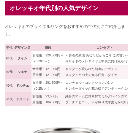
オレッキオ年代別の人気デザイン
オレッキオのブライダルリングをおすすめの年代別にご紹介しま
す。
年代
デザイン名
値段
コンセプト
女性用：220,000円～
＜勇者の象徴 あなただからこそ この誓い＞
20代
タイム
（0.20ct～）
両サイドのメレダイヤと中央に向け絞られた
女性用：121,000円
センターが絞られた細身のデザイン
30代
シエナ
男性用：121,000円
メレダイヤの中で光る四角いダイヤ
女性用：291,500円～
コンチェルトコレクションの1つ
40代
ドルチェ
（0.25ct～）
センターダイヤが花の様でアンティークな仕
女性用：93,500円
細身のアームに異素材でミルグレインのアク
50代
テヌート
男性用：104,500円
プラチナとゴールドが織り成す柔らかな印象