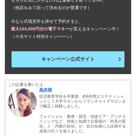
もちろん気に入らなければ遠慮せず断ってもOK。
銀座ダイヤモンドシライシの年齢層！
（他店をみて回って決めるのが普通です）
芸能人でつけてる人は？
今なら式場見学も併せて予約すると、
最大164,000円分の電子マネー
が貰えるキャンペーン中！
エステールの年齢層は？つけてる芸能
（※当サイト特別キャンペーン）
人＆対象年齢も
キャンペーン公式サイト
ラザールダイヤモンドの結婚指輪をつ
けてる芸能人は？年齢層も紹介
この記事を書いた人
高井萌
ヴァンドーム青山の指輪修理！サイズ
幼児教育学科を卒業後、約6年間エステティシャ
直し・クリーニングのアフターサービ
ンとして大手サロンからフランチャイズサロンま
スは？
で幅広く経験しました。
フェイシャル・痩身・脱毛・頭皮ケア・アンチエ
ブルガリの結婚指輪をつけてる芸能人
イジングなど、技術と知識でお客様の「外見の変
化」と「内面の自信」が、自分自身にも比例する
は？イメージ・年齢層や対象年齢も
成長の日々を送りました。