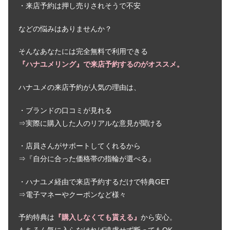
ロイヤルアッシャー愛用の芸能人！年
・来店予約は押し売りされそうで不安
齢層＆イメージを紹介
などの悩みはありませんか？
グッチの年齢層は？結婚指輪つけてる
そんなあなたには完全無料で利用できる
芸能人や対象年齢も
『ハナユメリング』で来店予約するのがオススメ。
ハナユメの来店予約が人気の理由は、
結婚指輪してる芸能人・有名人が愛
用！おしゃれ人気ブランド10選
・ブランドの口コミが見れる
⇒実際に購入した人のリアルな意見が聞ける
・店員さんがサポートしてくれるから
ブシュロンの結婚指輪つけてる芸能
人！年齢層や対象年齢も
⇒『自分に合った価格帯の指輪が選べる』
・ハナユメ経由で来店予約するだけで特典GET
ハリーウィンストンの結婚指輪・婚約
⇒電子マネーやクーポンなど様々
指輪つけてる芸能人！憧れの年齢層は
予約特典は
『購入しなくても貰える』
から安心。