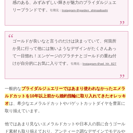
感のある、みずみずしい輝きが魅力のブライダルジュエ
サマンサティアラの年齢層は？対象年
リーブランドです。
引用元：
Instagram-＠garden_shinsaibashi
齢やつけてる芸能人は？
エステールの年齢層は？つけてる芸能
ゴールドが良いなと言うのだけは決まっていて、何箇所
人＆対象年齢も
か見に行って他には無いようなデザインがたくさんあっ
て一目惚れ！エンゲージのプラチナとゴールドの重ね付
けが自分的にお気に入りです。
ディオールの年齢層は？つけてる芸能
引用元：
Instagram-＠wd_hh_827
人＆対象年齢も紹介
一般的な
ブライダルジュエリーではあまり使われなかったエメラ
ヴァンドーム青山の指輪修理！サイズ
ルドカットを10年以上前から婚約指輪に取り入れてきたオレッキ
直し・クリーニングのアフターサービ
オ
は、希少なエメラルドカットやバゲットカットダイヤを豊富に
スは？
取り揃えています。
ブルガリの結婚指輪をつけてる芸能人
他ではあまり見ないエメラルドカットや日本人の肌に合うゴール
は？イメージ・年齢層や対象年齢も
ド素材も取り揃えており、アンティーク調なデザインでモデルや