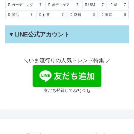
ガーデニング
7
ボディケア
7
USJ
7
歯
7
脱毛
7
仕事
7
愛知
6
東京
6
▼LINE公式アカウント
＼いま流行りの人気トレンド特集 ／
友だち登録してね٩( ᐛ )و