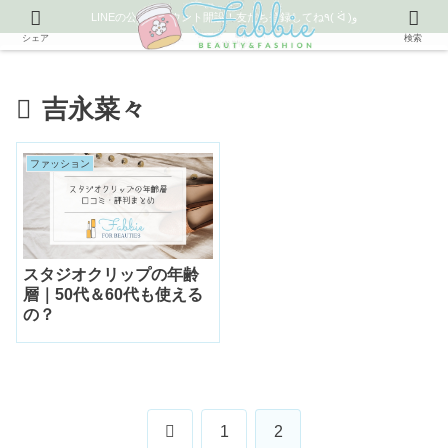
LINEの公式アカウント開設！友だち登録してね٩( ᐛ )و
シェア
検索
吉永菜々
ファッション
スタジオクリップの年齢
層｜50代＆60代も使える
の？
前
1
2