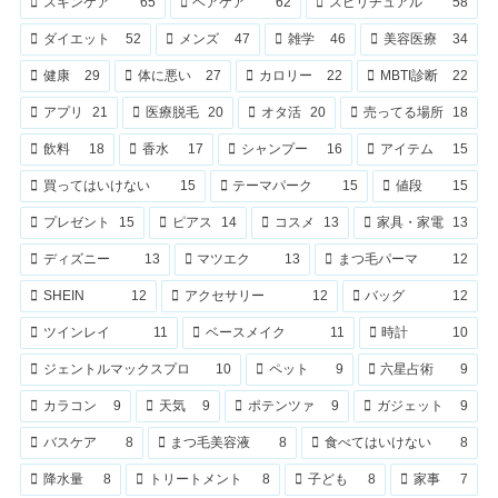
スキンケア
65
ヘアケア
62
スピリチュアル
58
ダイエット
52
メンズ
47
雑学
46
美容医療
34
健康
29
体に悪い
27
カロリー
22
MBTI診断
22
アプリ
21
医療脱毛
20
オタ活
20
売ってる場所
18
飲料
18
香水
17
シャンプー
16
アイテム
15
買ってはいけない
15
テーマパーク
15
値段
15
プレゼント
15
ピアス
14
コスメ
13
家具・家電
13
ディズニー
13
マツエク
13
まつ毛パーマ
12
SHEIN
12
アクセサリー
12
バッグ
12
ツインレイ
11
ベースメイク
11
時計
10
ジェントルマックスプロ
10
ペット
9
六星占術
9
カラコン
9
天気
9
ポテンツァ
9
ガジェット
9
バスケア
8
まつ毛美容液
8
食べてはいけない
8
降水量
8
トリートメント
8
子ども
8
家事
7