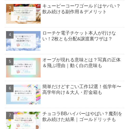
キューピーコーワゴールドはヤバい？
飲み続ける副作用＆デメリット
ローチケ電子チケット本人が行けな
い！2枚とも分配&譲渡裏ワザは？
オーブが現れる意味とは？写真の正体
＆飛ぶ理由｜動く白の意味も
簡単だけどすごい工作12選！低学年〜
高学年向け＆大人・貯金箱も
チョコラBBハイパーはやばい？魔剤を
飲み続けた結果｜ゴールドリッチも