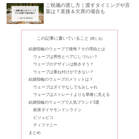
ご祝儀の渡し方｜渡すタイミングや言
葉は？直接＆欠席の場合も
結婚式の式場探しはいつから？お得な
この記事に書いていること
方法やコツを紹介
結婚指輪のウェーブで後悔？その理由とは
ウェーブは男性とペアにしづらい？
結婚報告【親・親戚編】いきなり報告
ウェーブのデザインは飽きそう？
&言いにくい場合の文例9選
ウェーブは重ね付けができない？
結婚指輪のウェーブのメリットは？
ウェーブはダイヤなしでもおしゃれ
海外挙式のドレスはレンタルor購入？
ウェーブはストレートよりも華奢に見える
メリットとデメットを比較
結婚指輪のウェーブで人気ブランド3選
銀座ダイヤモンドシライシ
ビジュピコ
結婚報告LINEはうざい？【友達編】ラ
ティファニー
イン・インスタ・SNSの文例10選
まとめ