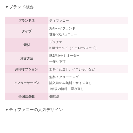
▼ブランド概要
ブランド名
ティファニー
海外ハイブランド
タイプ
世界5大ジュエラー
プラチナ
素材
K18ゴールド（イエロー/ローズ）
既製品/セミオーダー
注文方法
手作り不可
刻印オプション
無料：記念日、イニシャルなど
無料：クリーニング
アフターサービス
購入時のみ無料：サイズ直し
1年以内無料：歪み直し
全国店舗数
68店舗
▼ティファニーの人気デザイン