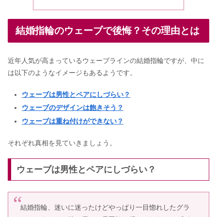
結婚式のブーケの保存を自分ででき
る？おすすめの方法や加工店も
結婚指輪のウェーブで後悔？その理由とは
近年人気が高まっているウェーブラインの結婚指輪ですが、中に
婚約指輪でフルエタニティ＆ハーフは
後悔する？つけっぱなし＆重ね付け人
は以下のようなイメージもあるようです。
気リング
ウェーブは男性とペアにしづらい？
ご祝儀は結婚式なしでも必要？親族相
ウェーブのデザインは飽きそう？
場＆ご祝儀袋まとめ《お返しも》
ウェーブは重ね付けができない？
それぞれ真相を見ていきましょう。
入籍後の手続き一覧｜しないとどうな
る＆いつまで？【結婚したらやるこ
ウェーブは男性とペアにしづらい？
と】
結婚指輪の手作りは後悔する？実際ど
結婚指輪、迷いに迷ったけどやっぱり一目惚れしたグラ
うなの？デメリット&メリット