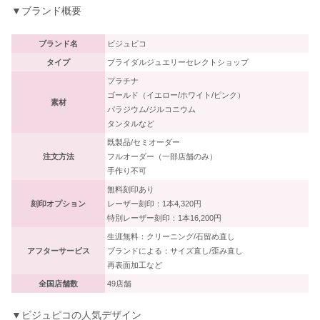
▼ブランド概要
ブランド名
ビジュピコ
タイプ
ブライダルジュエリーセレクトショップ
プラチナ
ゴールド（イエロー/ホワイト/ピンク）
素材
パラジウム/ジルコニウム
タンタルなど
既製品/セミオーダー
注文方法
フルオーダー（一部店舗のみ）
手作り不可
無料刻印あり
刻印オプション
レーザー刻印：1本4,320円
特別レーザー刻印：1本16,200円
生涯無料：クリーニング/石留め直し
アフターサービス
ブランドによる：サイズ直し/歪み直し
再表面加工など
全国店舗数
49店舗
▼ビジュピコの人気デザイン