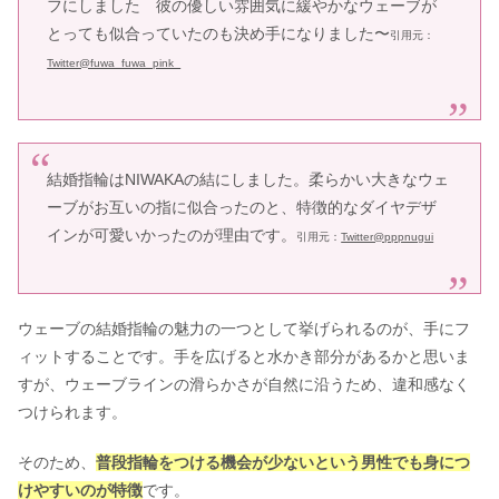
フにしました 彼の優しい雰囲気に緩やかなウェーブが
とっても似合っていたのも決め手になりました〜
引用元：
【画像】花嫁の髪型『ティアラ編』ゆ
Twitter@fuwa_fuwa_pink_
るふわ＆王道BEST11選【2023年版】
結婚指輪の相場！2人で10万のブラン
結婚指輪はNIWAKAの結にしました。柔らかい大きなウェ
ドはある？【おすすめ3選】
ーブがお互いの指に似合ったのと、特徴的なダイヤデザ
インが可愛いかったのが理由です。
引用元：
Twitter@pppnugui
結婚式の招待状の宛名書き！上司に手
渡しなら肩書きは必要？
ウェーブの結婚指輪の魅力の一つとして挙げられるのが、手にフ
ィットすることです。手を広げると水かき部分があるかと思いま
人前式の誓いの言葉｜神父（病める時
すが、ウェーブラインの滑らかさが自然に沿うため、違和感なく
も健やかなる時もの）の全文＆意味
つけられます。
そのため、
普段指輪をつける機会が少ないという男性でも身につ
ご祝儀袋の書き方｜中袋の裏に金額一
けやすいのが特徴
です。