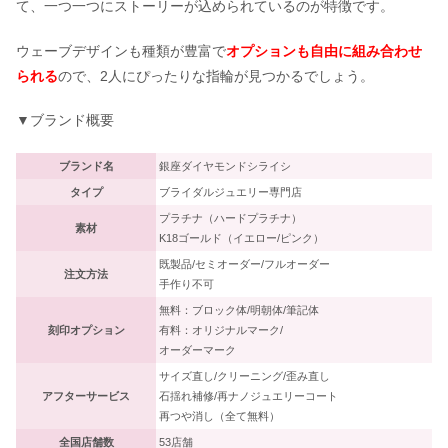
て、一つ一つにストーリーが込められているのが特徴です。
ウェーブデザインも種類が豊富で
オプションも自由に組み合わせ
られる
ので、2人にぴったりな指輪が見つかるでしょう。
▼ブランド概要
ブランド名
銀座ダイヤモンドシライシ
タイプ
ブライダルジュエリー専門店
プラチナ（ハードプラチナ）
素材
K18ゴールド（イエロー/ピンク）
既製品/セミオーダー/フルオーダー
注文方法
手作り不可
無料：ブロック体/明朝体/筆記体
刻印オプション
有料：オリジナルマーク/
オーダーマーク
サイズ直し/クリーニング/歪み直し
アフターサービス
石揺れ補修/再ナノジュエリーコート
再つや消し（全て無料）
全国店舗数
53店舗