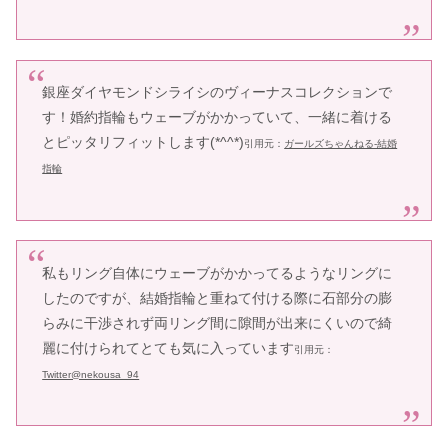
銀座ダイヤモンドシライシのヴィーナスコレクションで
す！婚約指輪もウェーブがかかっていて、一緒に着ける
とピッタリフィットします(*^^*)
引用元：
ガールズちゃんねる-結婚
指輪
私もリング自体にウェーブがかかってるようなリングに
したのですが、結婚指輪と重ねて付ける際に石部分の膨
らみに干渉されず両リング間に隙間が出来にくいので綺
麗に付けられてとても気に入っています
引用元：
Twitter@nekousa_94