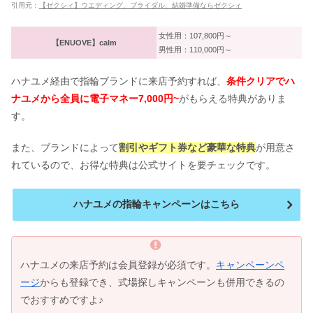
引用元：
【ゼクシィ】ウエディング、ブライダル、結婚準備ならゼクシィ
女性用：107,800円～
【ENUOVE】calm
男性用：110,000円～
ハナユメ経由で指輪ブランドに来店予約すれば、
条件クリアでハ
ナユメから全員に電子マネー7,000円~
がもらえる特典がありま
す。
また、ブランドによって
割引やギフト券など豪華な特典
が用意さ
れているので、お得な特典は公式サイトを要チェックです。
ハナユメの指輪キャンペーンはこちら
ハナユメの来店予約は会員登録が必須です。
キャンペーンペ
ージ
からも登録でき、式場探しキャンペーンも併用できるの
でおすすめですよ♪