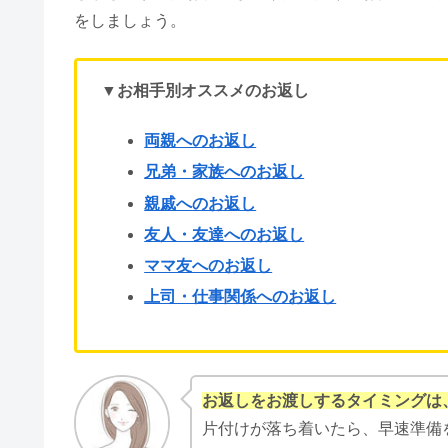
新築祝い・新居祝いのお返しは
【必要ない？】ブライダルチェッ
結婚式の余興【歌】感動する定番
結納とは｜最近はしない＆結納金
結婚指輪ゴールドはダサい＆後悔