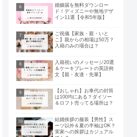
婚姻届を無料ダウンロー
ド！ディズニーや無地デザ
イン11選【令和5年版】
ご祝儀【家族・親・いと
こ】親からの相場は50万？
入籍のみの場合は？
入籍祝いのメッセージ20選
＆ケーキプレートの英語例
文【親・友達・先輩】
【おしゃれ】お車代の封筒
は100均にある？ダイソー
＆ロフト売ってる場所は？
結婚挨拶の服装【男性】ス
ーツ以外＆夏の半袖はOK？
実家への挨拶はカジュアル