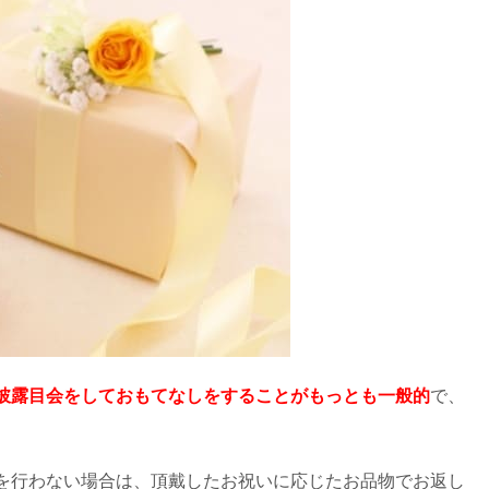
お返しは何がいい？【相手別】
の向き＆中袋ののりは？《完全版》
返し
返し
い・しない理由＆相場についても
のお返し
祝いにのしは必要？
から断るのはあり？【独身の貧乏自慢】
額の相場は？
お返しよくある質問
！手紙につけるメッセージ例
にお返しは必要か？
身内のみVer.も｜挨拶なしでもOK？
返しするのはNG？
は負担するべき？