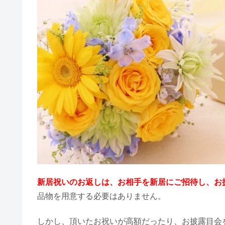
新築祝い・新居祝いの
両親へのお返し
ご祝儀袋の入れ方・包み方！お札
兄弟・家族へのお
親戚へのお返し
友人・友達へのお
婚約指輪のお返しで喧嘩？くれな
ママ友へのお返し
上司・会社関係へ
新居祝いのお返し｜内
ご祝儀貧乏で辛い！貯金できない
新居祝いのお返し｜金
【Q&A】新居祝いの
新居祝いのお返し
そもそも新居祝い
結婚式【新郎父の挨拶例文】短い＆
新居祝いに現金でお
まとめ
海外挙式の旅費！ゲストのお車代