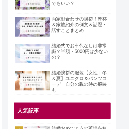
でもいい？
両家顔合わせの挨拶！乾杯
＆家族紹介の例文＆話題・
話すことまとめ
結婚式でお車代なしは非常
識？半額・5000円は少ない
の？
結婚挨拶の服装【女性｜冬
＆夏】ユニクロ＆パンツコ
ーデ｜自分の親の時の服装
も
人気記事
結婚おめでとうの英語を短