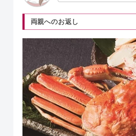
入籍の必要書類＆必要なもの！女
新居祝いのお返しは、お相手を新居にご招待し、お
品物を用意する必要はありません。
ご祝儀の渡し方｜渡すタイミング
しかし、頂いたお祝いが高額だったり、お披露目会
をしましょう。
結婚式の招待状を手作り｜ディズ
▼お相手別オススメのお返し
結婚式のブーケの保存を自分でで
両親へのお返し
兄弟・家族へのお返し
親戚へのお返し
結婚式の新郎の謝辞はカンペでも
友人・友達へのお返し
ママ友へのお返し
上司・仕事関係へのお返し