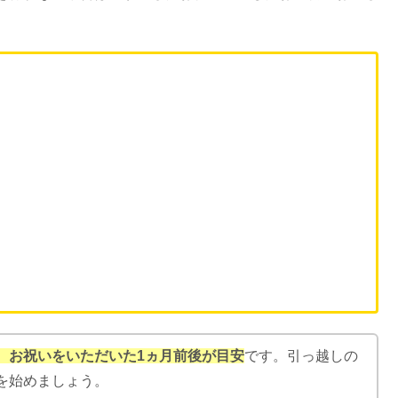
何がいい？【相手別】
クとは｜受ける割合&費用はペアだと安い？
ソング20曲！1人・替え歌でも盛り上がる曲は？
なしは失礼？金額・流れ・挨拶も
する？プラチナとどっちがいい？