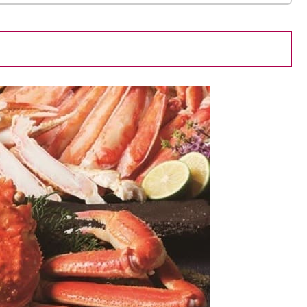
性が戸籍謄本以外に必要なのは？
披露目会をしておもてなしをすることがもっとも一般的
で、
や言葉は？直接＆欠席の場合も
を行わない場合は、頂戴したお祝いに応じたお品物でお返し
ニー＆和風テンプレート6選！100均の手作りキットも
きる？おすすめの方法や加工店も
OK？不細工にならないサイズや折り方