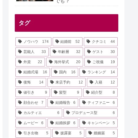
でも？
タグ
ノウハウ
174
結婚前
52
クチコミ
44
芸能人
33
年齢層
32
ゲスト
30
外資
22
海外挙式
20
ご祝儀
19
結婚式場
16
国内
16
ランキング
14
後悔
14
来店予約
12
入籍
12
値引き
9
髪型
9
紹介型
8
顔合わせ
7
結婚報告
6
ティファニー
6
カルティエ
6
プロデュース型
6
ムービー
6
結婚挨拶
6
キャンペーン
5
引き出物
5
披露宴
5
婚姻届
5