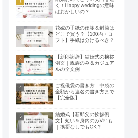
く！Happy weddingの意味
はおかしいの？
花嫁の手紙の便箋＆封筒は
どこで買う？【100均・ロ
フト】手紙は分けるべき？
【新郎謝辞】結婚式の挨拶
例文｜親族のみ＆カジュア
ルの全文例
ご祝儀袋の書き方｜中袋の
金額から連名の書き方まで
【完全版】
結婚式【新郎父の挨拶例
文】短い＆身内のみVer.も
｜挨拶なしでもOK？