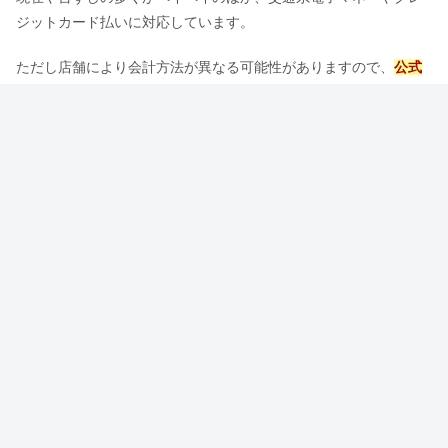
ジットカード払いに対応しています。
ただし店舗により会計方法が異なる可能性がありますので、
公式
サイトの店舗検索
から事前に確認すると安心できます。
まとめ
巷で噂のや台ずしについて、実際の口コミもふまえてご紹介しま
した。
定番の握り寿司だけでなく、名古屋名物の手羽先やもつ鍋といっ
た魅力的なメニューもあり、
多くの利用者から「安くて美味し
い」と好評
でした。
また、毎日19時までドリンク半額であったり子どもにはおもちゃ
のサービスもあるので、
一人でも子連れでも行きやすい
のも人気
の理由の一つでした。