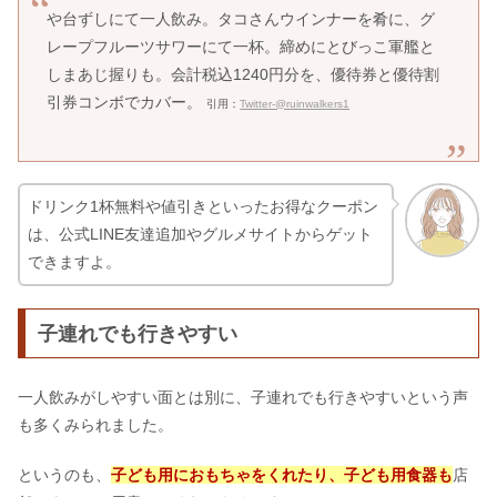
や台ずしにて一人飲み。タコさんウインナーを肴に、グ
レープフルーツサワーにて一杯。締めにとびっこ軍艦と
しまあじ握りも。会計税込1240円分を、優待券と優待割
引券コンボでカバー。
引用：
Twitter-@ruinwalkers1
ドリンク1杯無料や値引きといったお得なクーポン
は、公式LINE友達追加やグルメサイトからゲット
できますよ。
子連れでも行きやすい
一人飲みがしやすい面とは別に、子連れでも行きやすいという声
も多くみられました。
というのも、
子ども用におもちゃをくれたり、子ども用食器も
店