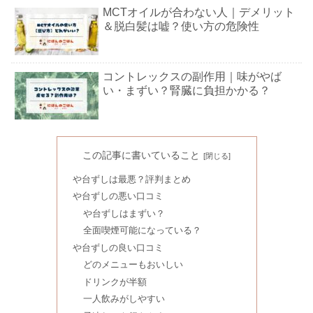
MCTオイルが合わない人｜デメリット
＆脱白髪は嘘？使い方の危険性
コントレックスの副作用｜味がやば
い・まずい？腎臓に負担かかる？
黒烏龍茶飲み続けた結果｜カフェイン
＆烏龍茶の違いは？飲み過ぎNG？
この記事に書いていること
や台ずしは最悪？評判まとめ
や台ずしの悪い口コミ
かどやのごま油は危険？健康効果｜太
や台ずしはまずい？
白油は体に悪い＆太る？
全面喫煙可能になっている？
や台ずしの良い口コミ
どのメニューもおいしい
アガベシロップの危険性｜コストコは
ドリンクが半額
体に悪い？効果やはちみつとの違い
一人飲みがしやすい