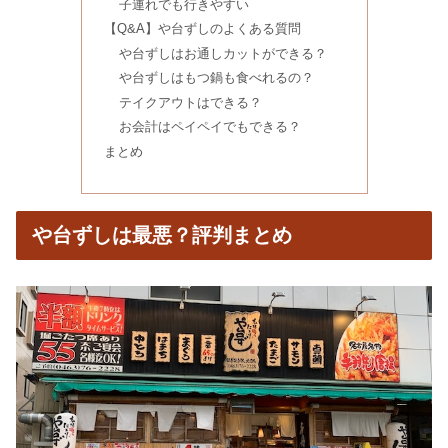
子連れでも行きやすい
サブレミシェルは美味しくない口コミ
【Q&A】や台ずしのよくある質問
は嘘？売り切れで池袋は並ぶ？
や台ずしはお通しカットができる？
や台ずしはもつ鍋も食べれるの？
テイクアウトはできる？
もち麦は危険＆食べ続けた結果太る？
お会計はペイペイでもできる？
グルテンは？押し麦との違い
まとめ
重曹クエン酸を飲むはデマ？スピリチ
や台ずしは最悪？評判まとめ
ュアルの関係&作り方
カロリーメイト生活を続けた結果！太
る＆健康に悪い？効果も
カスピ海ヨーグルトを食べ続けた結
果！効果・危険性は？