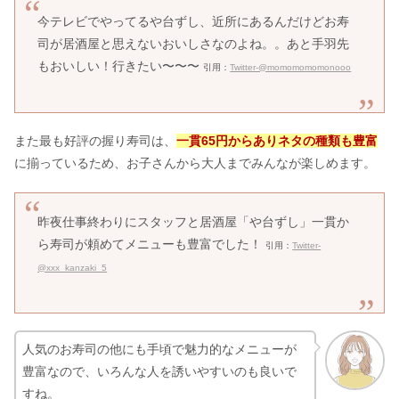
今テレビでやってるや台ずし、近所にあるんだけどお寿
司が居酒屋と思えないおいしさなのよね。。あと手羽先
もおいしい！行きたい〜〜〜
引用：
Twitter-@momomomomonooo
また最も好評の握り寿司は、
一貫65円からありネタの種類も豊富
に揃っているため、お子さんから大人までみんなが楽しめます。
昨夜仕事終わりにスタッフと居酒屋「や台ずし」一貫か
ら寿司が頼めてメニューも豊富でした！
引用：
Twitter-
@xxx_kanzaki_5
人気のお寿司の他にも手頃で魅力的なメニューが
豊富なので、いろんな人を誘いやすいのも良いで
すね。