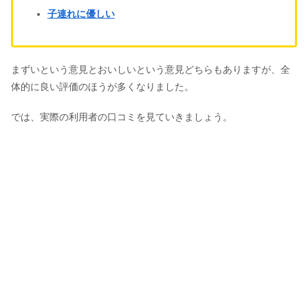
子連れに優しい
サントリージン翠はまずい？缶の口コ
ミ＆アレンジ・美味しい飲み方も
まずいという意見とおいしいという意見どちらもありますが、全
体的に良い評価のほうが多くなりました。
牛宮城がやばい&まずい？ガラガラ・
予約が取れない口コミの真相は？
では、実際の利用者の口コミを見ていきましょう。