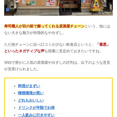
炭酸水を毎日飲むとどうなる？飲み過
ぎのデメリット&レモン炭酸水は？
寿司職人が目の前で握ってくれる居酒屋チェーン
という、他には
ない大きな魅力が特徴的なや台ずし。
R1ヨーグルトは体に悪い？飲み続けた
結果&飲むタイミング
ただ他チェーンに比べ口コミが少ない飲食店というと、
「
最悪」
といったネガティブな声
も慎重に見定めておきたいですね。
サイゼリヤで勉強！ドリンクバーのみ
SNSで密かに人気の居酒屋や台ずしの評判は、以下のような意見
何時間？ファミレス勉強はうざい？
が見受けられました。
サイリウムは体に悪い？オオバコとの
料理がまずい
違い＆代用｜デメリットは太る？
喫煙環境が悪い
どれもおいしい
一升餅はシャトレーゼでどこに売って
ドリンクが半額でお得
る？アカチャンホンポ・西松屋も
一人飲みに行きやすい