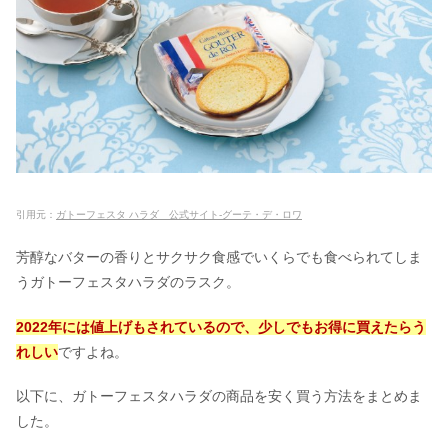
ー？ダイエットにも最強の栄養食
琥珀糖はシャトレーゼにある？カルデ
ィ・イオン等の売ってる場所
さわやかハンバーグはまずい＆食中毒
は嘘？空いてる店舗の口コミ
引用元：
ガトーフェスタ ハラダ 公式サイト-グーテ・デ・ロワ
芳醇なバターの香りとサクサク食感でいくらでも食べられてしま
丸源ラーメンがまずい口コミは本当？
うガトーフェスタハラダのラスク。
離乳食＆テイクアウトは中止？
2022年には値上げもされているので、少しでもお得に買えたらう
れしい
ですよね。
ガストは勉強禁止店舗がある？滞在時
間の制限は何時間いていい？
以下に、ガトーフェスタハラダの商品を安く買う方法をまとめま
した。