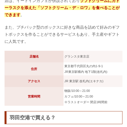
店は、イートインカフェが併設されており
ソフトクリームにガト
ーラスクを添えた「ソフトクリーム・デ・ロワ」を食べることが
できます
。
また、プチバック型のボックスに好きな商品を詰めて好みのギフ
トボックスを作ることができるサービスもあり、手土産やギフト
に人気です。
店舗名
グランスタ東京店
東京都千代田区丸の内1-9-1
住所
JR東京駅構内 地下1階(改札内)
アクセス
JR 東京駅 改札内(エキナカ)
物販/10:00～21:00
営業時間
カフェ/10:00～21:00
※ラストオーダー 閉店1時間前
羽田空港で買える？