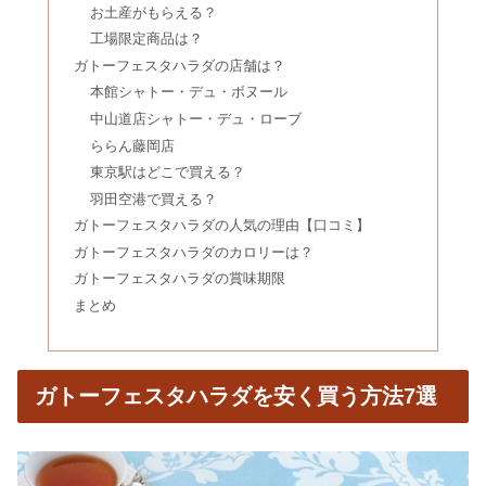
学的根拠を調査してみた
お土産がもらえる？
工場限定商品は？
ガトーフェスタハラダの店舗は？
サイリウムは体に悪い？オオバコとの
本館シャトー・デュ・ボヌール
違い＆代用｜デメリットは太る？
中山道店シャトー・デュ・ローブ
ららん藤岡店
東京駅はどこで買える？
魁力屋はまずい？評判・口コミ&裏ワ
羽田空港で買える？
ザやおすすめの食べ方も
ガトーフェスタハラダの人気の理由【口コミ】
ガトーフェスタハラダのカロリーは？
ガトーフェスタハラダの賞味期限
ジャスミン茶はワキガになる？体に悪
まとめ
い？効能や利尿作用&副作用
ロウカット玄米は危険？太る？ダイエ
ガトーフェスタハラダを安く買う方法7選
ット効果＆GI値｜白米と混ぜる量
納豆卵かけご飯は危険？太るカロリ