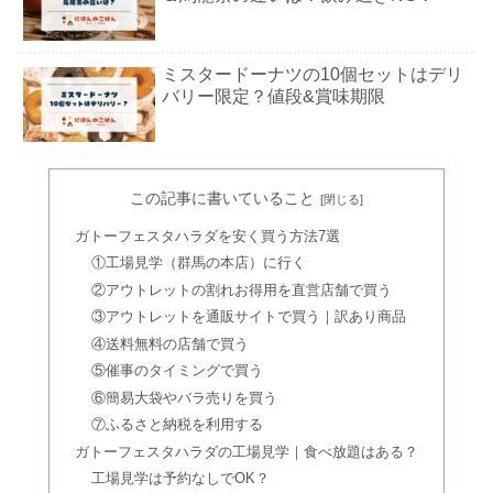
ミスタードーナツの10個セットはデリ
バリー限定？値段&賞味期限
すき家キング牛丼の値段｜断られる＆
迷惑？残したら持ち帰りできる？
この記事に書いていること
ガトーフェスタハラダを安く買う方法7選
①工場見学（群馬の本店）に行く
鉄フライパンにゴキブリで後悔？やめ
②アウトレットの割れお得用を直営店舗で買う
たほうがいいデメリットとは
③アウトレットを通販サイトで買う｜訳あり商品
④送料無料の店舗で買う
⑤催事のタイミングで買う
一升餅はシャトレーゼでどこに売って
⑥簡易大袋やバラ売りを買う
る？アカチャンホンポ・西松屋も
⑦ふるさと納税を利用する
ガトーフェスタハラダの工場見学｜食べ放題はある？
飲むシリカは怪しい？悪い口コミ&科
工場見学は予約なしでOK？