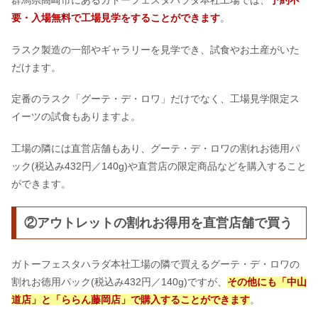
群馬県高崎市にあるガトーフェスタハラダ本社工場では、
予約不
要・入場無料で工場見学をすることができます
。
ラスク製造の一部やギャラリーを見学でき、試食やお土産がいた
だけます。
定番のラスク「グーテ・デ・ロワ」だけでなく、工場見学限定ス
イーツの試食もありますよ。
工場の隣には直営店舗もあり、グーテ・デ・ロワの割れお徳用パ
ック(税込み432円／140g)や直営店の限定商品などを購入すること
ができます。
②アウトレットの割れお得用を直営店舗で買う
ガトーフェスタハラダ本社工場の隣で買えるグーテ・デ・ロワの
割れお徳用パック(税込み432円／140g)ですが、
その他にも「中山
道店」と「ららん藤岡店」で購入することができます
。