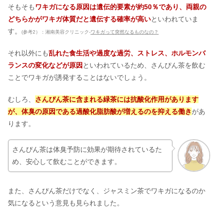
そもそも
ワキガになる原因は遺伝的要素が約50％であり、両親の
どちらかがワキガ体質だと遺伝する確率が高い
といわれていま
す。
(参考2）：湘南美容クリニック-
ワキガって突然なるものなの？
それ以外にも
乱れた食生活や過度な過労、ストレス、ホルモンバ
ランスの変化などが原因
といわれているため、さんぴん茶を飲む
ことでワキガが誘発することはないでしょう。
むしろ、
さんぴん茶に含まれる緑茶には抗酸化作用があります
が、体臭の原因である過酸化脂肪酸が増えるのを抑える働き
があ
ります。
さんぴん茶は体臭予防に効果が期待されているた
め、安心して飲むことができます。
また、さんぴん茶だけでなく、ジャスミン茶でワキガになるのか
気になるという意見も見られました。