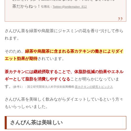
茶だからねっ！
引用元：
Twitter-@smilemaker_812
さんぴん茶を緑茶や烏龍茶にジャスミンの花を香りづけして作ら
れます。
そのため、
緑茶や烏龍茶に含まれる茶カテキンの働きによりダイ
エット効果が期待
されています。
茶カテキンには継続摂取することで、体脂肪低減の効果やエネル
ギーとして脂肪を消費しやすくなる
ことが明らかになっていま
す。
(参考1）：国立研究開発法人科学技術振興機構-
茶カテキンの研究トピックス
さんぴん茶を美味しく飲みながらダイエットしているという方々
もいらっしゃいました。
さんぴん茶は美味しい