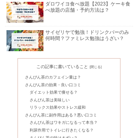
ダロワイヨ食べ放題【2023】ケーキ食
べ放題の店舗・予約方法は？
サイゼリヤで勉強！ドリンクバーのみ
何時間？ファミレス勉強はうざい？
魁力屋はまずい？評判・口コミ&裏ワ
ザやおすすめの食べ方も
この記事に書いていること
さんぴん茶のカフェイン量は？
さんぴん茶の効果・良い口コミ
カフェイン量ランキング【比較表】オ
ダイエット効果で痩せる？
ロナミンCやおーいお茶は？
さんぴん茶は美味しい
リラックス効果やストレス緩和
さんぴん茶に副作用はある？悪い口コミ
ガトーフェスタハラダを安く買う方法
さんぴん茶はワキガになるって本当？
7選｜工場見学に食べ放題はある？
利尿作用でトイレに行きたくなる？
さんぴん茶の味はまずい？