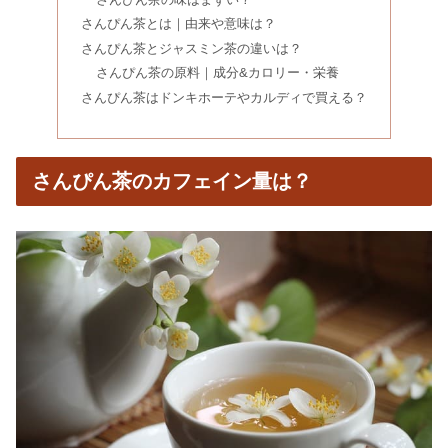
マテ茶を飲み続けた結果｜太陽のマテ
さんぴん茶とは｜由来や意味は？
茶販売中止の理由は？効能＆味
さんぴん茶とジャスミン茶の違いは？
さんぴん茶の原料｜成分&カロリー・栄養
さんぴん茶はドンキホーテやカルディで買える？
R1ヨーグルトは体に悪い？飲み続けた
結果&飲むタイミング
さんぴん茶のカフェイン量は？
や台ずしは最悪＆まずいは嘘？一人飲
み&子連れでもOKの口コミも
モンロワールまずいは嘘？ルペパン・
ロワールとの違い【口コミ】
どくだみ茶を飲み続けた結果！効能・
作り方の注意点や副作用も