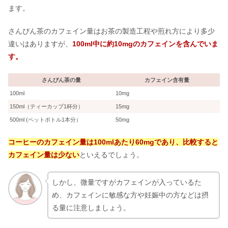
ます。
琥珀糖はシャトレーゼにある？カルデ
さんぴん茶のカフェイン量はお茶の製造工程や煎れ方により多少
ィ・イオン等の売ってる場所
違いはありますが、
100ml中に約10mgのカフェインを含んでいま
す。
ミスタードーナツの10個セットはデリ
さんぴん茶の量
カフェイン含有量
バリー限定？値段&賞味期限
100ml
10mg
150ml（ティーカップ1杯分）
15mg
500ml (ペットボトル1本分）
50mg
コーヒーのカフェイン量は100mlあたり60mgであり、比較すると
カフェイン量は少ない
といえるでしょう。
しかし、微量ですがカフェインが入っているた
め、カフェインに敏感な方や妊娠中の方などは摂
る量に注意しましょう。