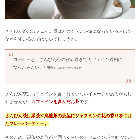
さわやかハンバーグはまずい＆食中毒
は嘘？空いてる店舗の口コミ
さんぴん茶のカフェイン量はどのくらいか気になっている人は少
なからずいるのではないでしょうか。
パイナップルを食べてはいけない？食
べ過ぎ&ダイエットへの効果
コーヒーと、さんぴん茶の飲み過ぎでカフェイン過剰に
なったみたい。
引用元：
Twitter-@tyuraboy
炭酸水を毎日飲むとどうなる？飲み過
ぎのデメリット&レモン炭酸水は？
さんぴん茶はカフェインを含まれていないイメージがあるかもし
プレミアムウォーターに騙された？評
れませんが、
カフェインを含んだお茶
です。
判・口コミ＆無料のからくり
さんぴん茶は緑茶や烏龍茶の茶葉にジャスミンの花の香りをつけ
たフレーバーティー。
よもぎ茶を飲み続けた結果！白髪への
効能＆副作用｜カルディにある？
そのため、緑茶や烏龍茶と同じくらいのカフェインが含まれてい