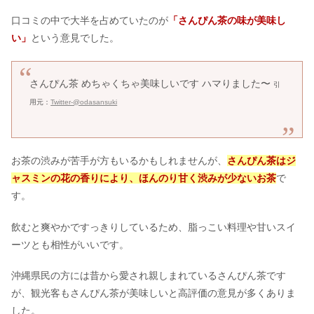
口コミの中で大半を占めていたのが
「さんぴん茶の味が美味し
い」
という意見でした。
さんぴん茶 めちゃくちゃ美味しいです ハマりました〜
引
用元：
Twitter-@odasansuki
お茶の渋みが苦手が方もいるかもしれませんが、
さんぴん茶はジ
ャスミンの花の香りにより、ほんのり甘く渋みが少ないお茶
で
す。
飲むと爽やかですっきりしているため、脂っこい料理や甘いスイ
ーツとも相性がいいです。
沖縄県民の方には昔から愛され親しまれているさんぴん茶です
が、観光客もさんぴん茶が美味しいと高評価の意見が多くありま
した。