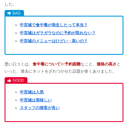
果！効果・危険性は？
した。
ダロワイヨ食べ放題【2023】ケーキ食
牛宮城で食中毒が発生したって本当？
べ放題の店舗・予約方法は？
牛宮城はガラガラなのに予約が取れない？
牛宮城のメニューはひどい・高いの？
R1ヨーグルトは体に悪い？飲み続けた
結果&飲むタイミング
悪い口コミは、
食中毒について
や
予約困難
なこと、
価格の高さ
と
いった、過去にネットをざわつかせた話題が多くありました。
牛宮城は人気
牛宮城は美味しい
スタッフの接客が良い