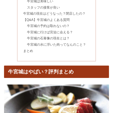
牛宮城は美味しい
スタッフの接客が良い
カフェイン量ランキング【比較表】オ
牛宮城の現在はどうなった？閉店したの？
ロナミンCやおーいお茶は？
【Q&A】牛宮城のよくある質問
牛宮城の予約は取れないの？
牛宮城に行けば宮迫に会える？
ヨーグルトを食べてはいけない人＆は
牛宮城の石膏像の現在とは？
ちみつがダメな理由は太る？
牛宮城の水に浮いた肉ってなんのこと？
まとめ
からだすこやか茶は危険？効果の口コ
ミ｜飲むタイミングは？
牛宮城はやばい？評判まとめ
一升餅はシャトレーゼでどこに売って
る？アカチャンホンポ・西松屋も
田所商店がまずい評判は本当？どの味
噌がうますぎる？口コミ調査