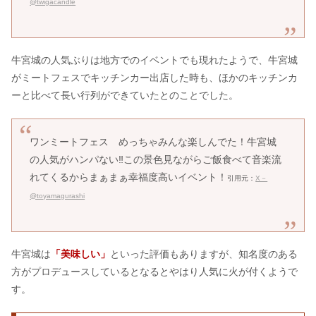
@twigacandle
牛宮城の人気ぶりは地方でのイベントでも現れたようで、牛宮城
がミートフェスでキッチンカー出店した時も、ほかのキッチンカ
ーと比べて長い行列ができていたとのことでした。
ワンミートフェス めっちゃみんな楽しんでた！牛宮城
の人気がハンパない‼️この景色見ながらご飯食べて音楽流
れてくるからまぁまぁ幸福度高いイベント！
引用元：
X－
@toyamagurashi
牛宮城は
「美味しい」
といった評価もありますが、知名度のある
方がプロデュースしているとなるとやはり人気に火が付くようで
す。