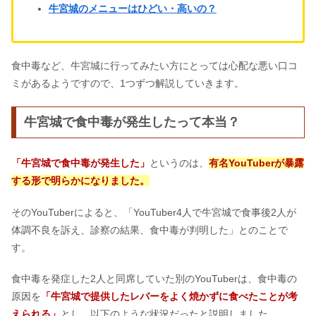
牛宮城のメニューはひどい・高いの？
食中毒など、牛宮城に行ってみたい方にとっては心配な悪い口コ
ミがあるようですので、1つずつ解説していきます。
牛宮城で食中毒が発生したって本当？
「牛宮城で食中毒が発生した」
というのは、
有名YouTuberが暴露
する形で明らかになりました。
そのYouTuberによると、「YouTuber4人で牛宮城で食事後2人が
体調不良を訴え、診察の結果、食中毒が判明した」とのことで
す。
食中毒を発症した2人と同席していた別のYouTuberは、食中毒の
原因を
「牛宮城で提供したレバーをよく焼かずに食べたことが考
えられる」
とし、以下のような状況だったと説明しました。