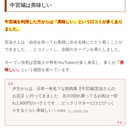
牛宮城は美味しい
牛宮城を利用した方からは「美味しい」という口コミが多くあり
ました。
宮迫さんは「自信を持ってお客様に出せる味にたどり着くことが
できました。」とコメントし、念願のオープンを果たしました。
オープン当初は芸能人や有名YouTuberが多く来店し、多くが
「美
味しい」
という感想を述べています。
夕方からは、日本一有名？な焼肉屋【牛宮城(宮迫さんの
お店)】に行ってきました 左の3切れ乗ってるお肉は一切
れ1,600円のハラミです…..ビックリマネーだけどびっく
りするぐらい美味しい！
引用元：
X－@taiki_nsb