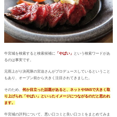
玄米食べ続けた結果｜まずい＆美味し
くない？農薬を落とす方法
ガストは勉強禁止店舗がある？滞在時
間の制限は何時間いていい？
牛宮城を検索すると検索候補に
「やばい」
という検索ワードがあ
るのは事実です。
サブレミシェルは美味しくない口コミ
は嘘？売り切れで池袋は並ぶ？
元雨上がり決死隊の宮迫さんがプロデュースしているということ
もあり、オープン前から大きく注目されてきました。
コントレックスの副作用｜味がやば
そのため、
何か目立った話題があると、ネットやSNSで大きく取
い・まずい？腎臓に負担かかる？
り上げられ「やばい」といったイメージにつながるのだと思われ
ます。
カスピ海ヨーグルトを食べ続けた結
牛宮城の評判について、悪い口コミと良い口コミをまとめてみま