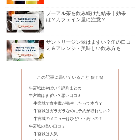
プーアル茶を飲み続けた結果｜効果
は？カフェイン量に注意？
サントリージン翠はまずい？缶の口コ
ミ＆アレンジ・美味しい飲み方も
ジャスミン茶が好きな人の特徴｜女性
の効能は濡れる？男性は？
この記事に書いていること
牛宮城はやばい？評判まとめ
牛宮城はまずい？悪い口コミ
きび砂糖は危険？代用はてんさい糖＆
牛宮城で食中毒が発生したって本当？
三温糖？効果や体に悪いの噂も
牛宮城はガラガラなのに予約が取れない？
牛宮城のメニューはひどい・高いの？
牛宮城の良い口コミ
サイゼリヤで勉強！ドリンクバーのみ
牛宮城は人気
何時間？ファミレス勉強はうざい？