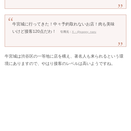
牛宮城に行ってきた！中々予約取れないお店！肉も美味
いけど接客120点だわ！
引用元：
X－@pappy_naru
牛宮城は渋谷区の一等地に店を構え、著名人も来られるという環
境にありますので、やはり接客のレベルは高いようですね。