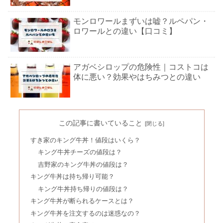
モンロワールまずいは嘘？ルペパン・
ロワールとの違い【口コミ】
アガベシロップの危険性｜コストコは
体に悪い？効果やはちみつとの違い
MCTオイルが合わない人｜デメリット
＆脱白髪は嘘？使い方の危険性
この記事に書いていること
すき家のキング牛丼！値段はいくら？
キング牛丼チーズの値段は？
かどやのごま油は危険？健康効果｜太
吉野家のキング牛丼の値段は？
白油は体に悪い＆太る？
キング牛丼は持ち帰り可能？
キング牛丼持ち帰りの値段は？
キング牛丼が断られるケースとは？
黒烏龍茶飲み続けた結果｜カフェイン
キング牛丼を注文するのは迷惑なの？
＆烏龍茶の違いは？飲み過ぎNG？