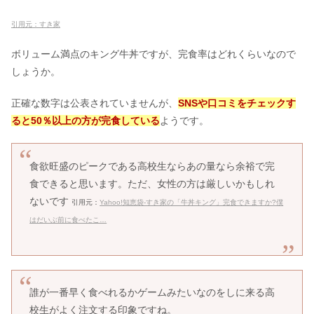
引用元：すき家
ボリューム満点のキング牛丼ですが、完食率はどれくらいなので
しょうか。
正確な数字は公表されていませんが、
SNSや口コミをチェックす
ると50％以上の方が完食している
ようです。
食欲旺盛のピークである高校生ならあの量なら余裕で完
食できると思います。ただ、女性の方は厳しいかもしれ
ないです
引用元：
Yahoo!知恵袋-すき家の「牛丼キング」完食できますか?僕
はだいぶ前に食べたこ…
誰が一番早く食べれるかゲームみたいなのをしに来る高
校生がよく注文する印象ですね。