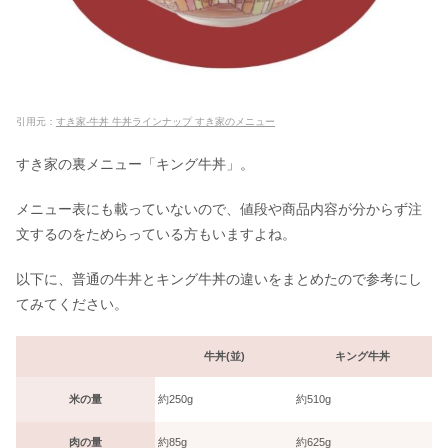
サントリージン翠はまずい？缶の口コ
ミ＆アレンジ・美味しい飲み方も
引用元：
すき家-牛丼 牛丼ラインナップ すき家のメニュー
や台ずしは最悪＆まずいは嘘？一人飲
すき家の裏メニュー「キング牛丼」。
み&子連れでもOKの口コミも
メニュー表にも載っていないので、値段や商品内容が分からず注
文するのをためらっている方もいますよね。
きび砂糖は危険？代用はてんさい糖＆
三温糖？効果や体に悪いの噂も
以下に、普通の牛丼とキング牛丼の違いをまとめたので参考にし
てみてください。
焼肉きんぐで予約なしの待ち時間は？
牛丼(並)
キング牛丼
予約方法＆できない原因も
米の量
約250g
約510g
ヨーグルトを食べてはいけない人＆は
肉の量
約85g
約625g