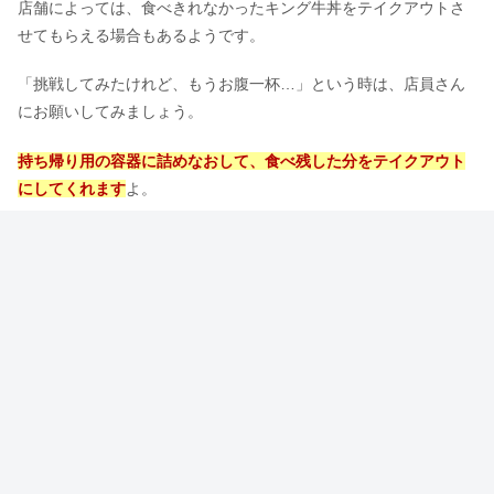
店舗によっては、食べきれなかったキング牛丼をテイクアウトさ
せてもらえる場合もあるようです。
「挑戦してみたけれど、もうお腹一杯…」という時は、店員さん
にお願いしてみましょう。
持ち帰り用の容器に詰めなおして、食べ残した分をテイクアウト
にしてくれます
よ。
すき家のキング牛丼。無理しないで1/3はお持ち帰り
引用
元：
X-@Z63U2s
私もよく食べきれなくて、すき家で「食べきれないから
詰めてもらえますか？」っていうとお持ち帰り用のケー
スにつめてくれますよ！お持ち帰り用の紅生姜やお箸な
んかもつけてくれます。
引用元：
Yahoo!知恵袋-すき家の裏メニューの