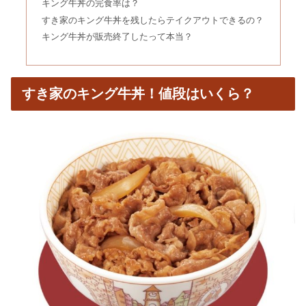
キング牛丼の完食率は？
すき家のキング牛丼を残したらテイクアウトできるの？
レモン水を飲み続けると？作り方＆作
キング牛丼が販売終了したって本当？
り置き｜ポッカレモン効果は？
すき家のキング牛丼！値段はいくら？
焼肉きんぐ誕生日クーポンいつ届く？
当日？プレートの予約方法も
どくだみ茶を飲み続けた結果！効能・
作り方の注意点や副作用も
プーアル茶を飲み続けた結果｜効果
は？カフェイン量に注意？
玄米食べ続けた結果｜まずい＆美味し
くない？農薬を落とす方法