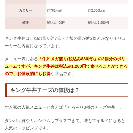
ちみつがダメな理由は太る？
カロリー
約761kcal
約2,300kcal
値段
税込み400円
税込み1,280円
世田谷自然食品はやばい・怪しい？送
りつけられる口コミは本当？
キング牛丼は、肉の量が約7倍・ご飯の量が約2倍とかなりボリュ
ーミーな内容になっています。
琥珀糖はシャトレーゼにある？カルデ
ィ・イオン等の売ってる場所
メニュー表にある
「牛丼メガ盛り(税込み880円)」の2個分のボリ
ュームですが、キング牛丼は税込み1,280円で食べることができる
ので、お値段的にもお得
な商品です。
キング牛丼チーズの値段は？
すき家の人気メニューと言えば「とろ～り3種のチーズ牛丼」。
タンパク質やカルシウムもプラスできて、味もマイルドになると
人気のトッピングです。