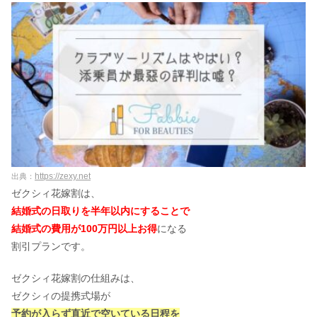
https://zexy.net
出典：
ゼクシィ花嫁割は、
結婚式の日取りを半年以内にすることで
結婚式の費用が100万円以上お得
になる
割引プランです。
ゼクシィ花嫁割の仕組みは、
ゼクシィの提携式場が
予約が入らず直近で空いている日程を