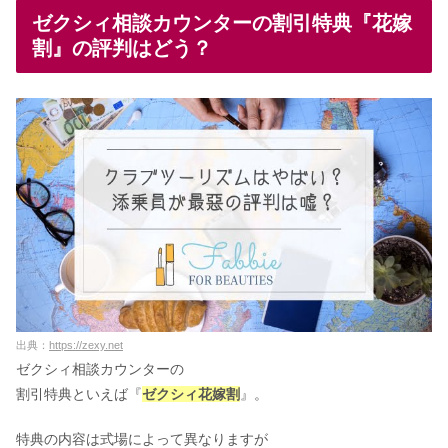
ゼクシィ相談カウンターの割引特典『花嫁
割』の評判はどう？
出典：
https://zexy.net
ゼクシィ相談カウンターの
割引特典といえば『
ゼクシィ花嫁割
』。
特典の内容は式場によって異なりますが