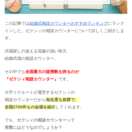
この記事では
結婚式相談カウンターおすすめランキング
にランク
インした、ゼクシィの相談カウンターについて詳しくご紹介しま
す。
式場探しの迷える花嫁の強い味方、
結婚式場の相談カウンター。
その中でも
全国最大の提携数を誇るのが
『ゼクシィ相談カウンター』
です。
大手リクルートが運営するゼクシィの
相談カウンターだから
知名度も抜群で、
全国2700件もの会場を紹介
してくれます。
でも、
ゼクシィの相談カウンターって
実際にはどうなのでしょうか？