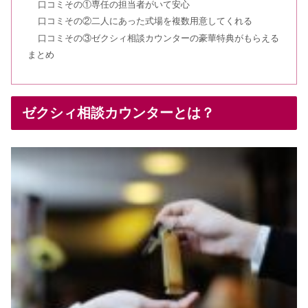
＆バースデープレゼントとは？
口コミその①専任の担当者がいて安心
口コミその②二人にあった式場を複数用意してくれる
口コミその③ゼクシィ相談カウンターの豪華特典がもらえる
結婚指輪ダイヤあり・なしで後悔する
まとめ
のは？ダイヤ3つの意味やおすすめ6選
も
ゼクシィ相談カウンターとは？
俄の婚約指輪の評判！長閑やプロポー
ズリングの口コミは？
プラコレウェディングの口コミ・評判
｜キャンペーンの情報も
ゼクシィ式場探し&指輪キャンペーン
は先着！もらえない原因は？