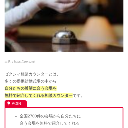
EIKAの結婚指輪の口コミ｜値段＆婚約
指輪の評判は？
椿山荘の結婚式の費用は？最悪の口コ
ミの真相・ブライダル情報を徹底調査
出典：
https://zexy.net
【実際の感想】ハナユメの割引プラン
ゼクシィ相談カウンターとは、
引プランのデメリットは条件？半年以
上でも適用されるの？
多くの提携結婚式場の中から
自分たちの希望に合う会場を
無料で紹介してくれる相談カウンター
です。
ブシュロンの婚約指輪・結婚指輪の値
段＆評判【口コミあり】
全国2700件の会場から自分たちに
楽婚の口コミ！ひどいって評判は本
合う会場を無料で紹介してくれる