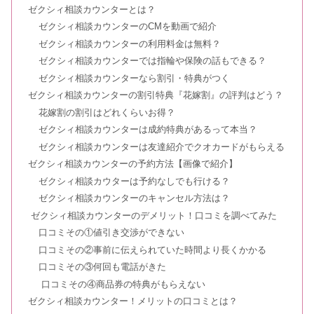
ゼクシィ相談カウンターとは？
ゼクシィ相談カウンターのCMを動画で紹介
婚活leadの口コミ！悪い評判はある？
ゼクシィ相談カウンターの利用料金は無料？
【3万円キャンペーン情報まとめ】
ゼクシィ相談カウンターでは指輪や保険の話もできる？
ゼクシィ相談カウンターなら割引・特典がつく
ゼクシィ相談カウンターの割引特典『花嫁割』の評判はどう？
カルティエの評判｜結婚指輪や接客の
花嫁割の割引はどれくらいお得？
口コミまとめ
ゼクシィ相談カウンターは成約特典があるって本当？
ゼクシィ相談カウンターは友達紹介でクオカードがもらえる
ゼクシィ相談カウンターの予約方法【画像で紹介】
エクセルコダイヤモンドの評判！婚約
ゼクシィ相談カウターは予約なしでも行ける？
指輪＆結婚指輪の口コミは？
ゼクシィ相談カウンターのキャンセル方法は？
ゼクシィ相談カウンターのデメリット！口コミを調べてみた
口コミその①値引き交渉ができない
ロイヤルアッシャーの評判｜結婚指輪
口コミその②事前に伝えられていた時間より長くかかる
＆ダイヤモンドの口コミまとめ
口コミその③何回も電話がきた
口コミその④商品券の特典がもらえない
ゼクシィ相談カウンター！メリットの口コミとは？
トレセンテの評判！結婚指輪の口コミ