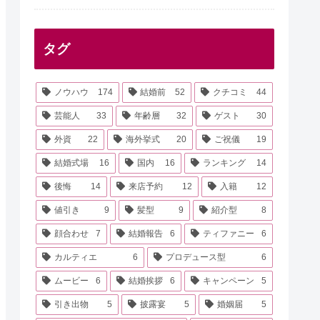
タグ
ノウハウ
174
結婚前
52
クチコミ
44
芸能人
33
年齢層
32
ゲスト
30
外資
22
海外挙式
20
ご祝儀
19
結婚式場
16
国内
16
ランキング
14
後悔
14
来店予約
12
入籍
12
値引き
9
髪型
9
紹介型
8
顔合わせ
7
結婚報告
6
ティファニー
6
カルティエ
6
プロデュース型
6
ムービー
6
結婚挨拶
6
キャンペーン
5
引き出物
5
披露宴
5
婚姻届
5