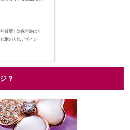
てる芸能人や対象年齢も
芸能人！年齢層＆対象年齢やイメージも
の年齢層！対象年齢は？
年代別の人気デザイン
指輪の評判！婚約指輪の値段・口コミは？
ジ？
婚約指輪つけてる芸能人！憧れの年齢層は
・婚約指輪の年齢層は？