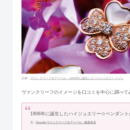
杢目金屋をつけてる芸能人は？年
ニナリッチの年齢層は？対象年齢
カルティエの結婚指輪つけてる芸
出典：
ヴァン クリーフ＆アーペル – 1906年に誕生したハイジュエリー メゾン
トレセンテをつけてる芸能人はい
ヴァンクリーフのイメージを口コミを中心に調べて
1906年に誕生したハイジュエリー☆ペンダン
スタージュエリーの年齢層！結婚
元：
Google-ヴァンクリーフ＆アーペル・銀座本店