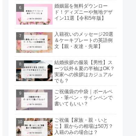
婚姻届を無料ダウンロー
ド！ディズニーや無地デザ
イン11選【令和5年版】
入籍祝いのメッセージ20選
＆ケーキプレートの英語例
文【親・友達・先輩】
結婚挨拶の服装【男性】ス
ーツ以外＆夏の半袖はOK？
実家への挨拶はカジュアル
でも？
ご祝儀袋の中袋｜ボールペ
ン・筆ペン・サインペンで
書いてもいい？
ご祝儀【家族・親・いと
こ】親からの相場は50万？
入籍のみの場合は？