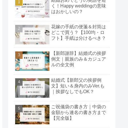
結婚おめでとうの英語を短
く！Happy weddingの意味
はおかしいの？
花嫁の手紙の便箋＆封筒は
どこで買う？【100均・ロ
フト】手紙は分けるべき？
【新郎謝辞】結婚式の挨拶
例文｜親族のみ＆カジュア
ルの全文例
結婚式【新郎父の挨拶例
文】短い＆身内のみVer.も
｜挨拶なしでもOK？
ご祝儀袋の書き方｜中袋の
金額から連名の書き方まで
【完全版】