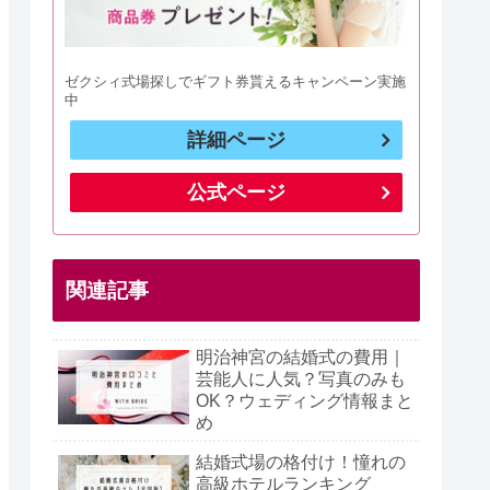
ゼクシィ式場探しでギフト券貰えるキャンペーン実施
中
詳細ページ
公式ページ
関連記事
明治神宮の結婚式の費用｜
芸能人に人気？写真のみも
OK？ウェディング情報まと
め
結婚式場の格付け！憧れの
高級ホテルランキング