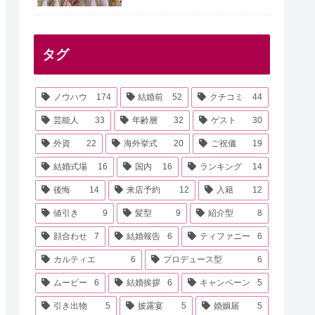
タグ
ノウハウ
174
結婚前
52
クチコミ
44
芸能人
33
年齢層
32
ゲスト
30
外資
22
海外挙式
20
ご祝儀
19
結婚式場
16
国内
16
ランキング
14
後悔
14
来店予約
12
入籍
12
値引き
9
髪型
9
紹介型
8
顔合わせ
7
結婚報告
6
ティファニー
6
カルティエ
6
プロデュース型
6
ムービー
6
結婚挨拶
6
キャンペーン
5
引き出物
5
披露宴
5
婚姻届
5