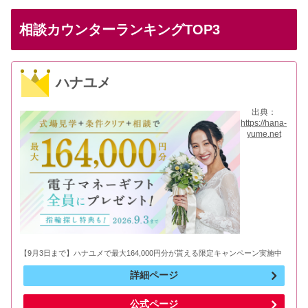
相談カウンターランキングTOP3
ハナユメ
出典：
https://hana-
yume.net
【9月3日まで】ハナユメで最大164,000円分が貰える限定キャンペーン実施中
詳細ページ
公式ページ