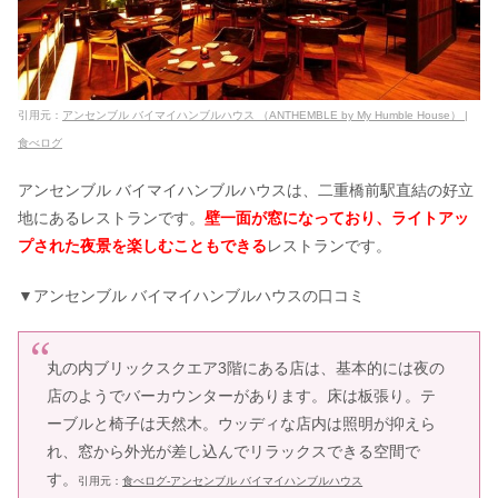
&料理が美味しい等ブライダル情報も
調査
家族婚・少人数の結婚式！東京で安い
引用元：
アンセンブル バイマイハンブルハウス （ANTHEMBLE by My Humble House） |
おすすめランキング7選
食べログ
アンセンブル バイマイハンブルハウスは、二重橋前駅直結の好立
椿山荘の結婚式の費用は？最悪の口コ
地にあるレストランです。
壁一面が窓になっており、ライトアッ
ミの真相・ブライダル情報を徹底調査
プされた夜景を楽しむこともできる
レストランです。
▼アンセンブル バイマイハンブルハウスの口コミ
丸の内ブリックスクエア3階にある店は、基本的には夜の
店のようでバーカウンターがあります。床は板張り。テ
ーブルと椅子は天然木。ウッディな店内は照明が抑えら
れ、窓から外光が差し込んでリラックスできる空間で
す。
引用元：
食べログ-アンセンブル バイマイハンブルハウス