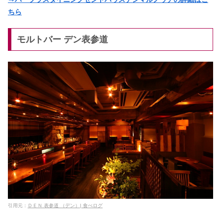
ちら
モルトバー デン表参道
引用元：
ＤＥＮ 表参道 （デン）| 食べログ