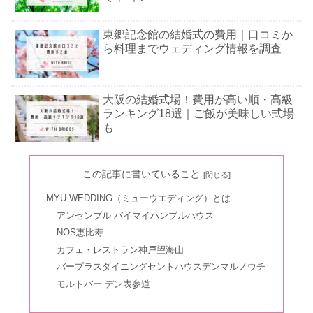
東郷記念館の結婚式の費用｜口コミか
ら料理までウェディング情報を調査
大阪の結婚式場！費用が高い順・高級
ランキング18選｜ご飯が美味しい式場
も
ソラニワ（SORA NIWA）の結婚式の
この記事に書いていること
評判&レストランの口コミは？姫路・
三木美術館内
MYU WEDDING（ミューウエディング）とは
アンセンブル バイマイハンブルハウス
札幌の結婚式場で安いランキング！お
NOS恵比寿
すすめの人気会場6選
カフェ・レストラン神戸望海山
バープラスダイニングセントハウスデンマルノウチ
モルトバー デン表参道
神前式を東京で！家族のみにおすすめ
ランキング5選