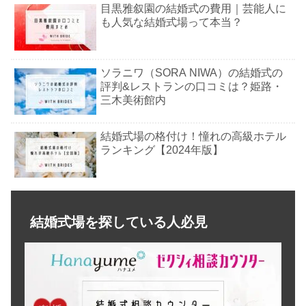
目黒雅叙園の結婚式の費用｜芸能人に
も人気な結婚式場って本当？
ソラニワ（SORA NIWA）の結婚式の
評判&レストランの口コミは？姫路・
三木美術館内
結婚式場の格付け！憧れの高級ホテル
ランキング【2024年版】
レストランウェディングを東京で！一
軒家・おすすめランキング5選
結婚式場を探している人必見
明治記念館の結婚式の費用｜佐々木希
も挙式！フォトウェディングで人気っ
て本当？