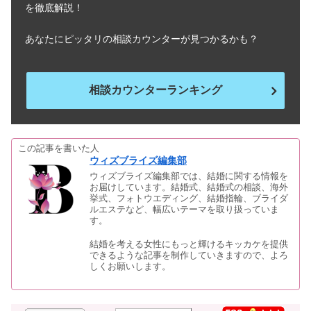
を徹底解説！
札幌の結婚式場で安いランキング！お
あなたにピッタリの相談カウンターが見つかるかも？
すすめの人気会場6選
相談カウンターランキング
椿山荘の結婚式の費用は？最悪の口コ
ミの真相・ブライダル情報を徹底調査
この記事を書いた人
ウィズブライズ編集部
大阪の結婚式場！費用が高い順・高級
ウィズブライズ編集部では、結婚に関する情報を
ランキング18選｜ご飯が美味しい式場
お届けしています。結婚式、結婚式の相談、海外
も
挙式、フォトウエディング、結婚指輪、ブライダ
ルエステなど、幅広いテーマを取り扱っていま
す。
結婚を考える女性にもっと輝けるキッカケを提供
できるような記事を制作していきますので、よろ
しくお願いします。