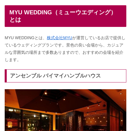
MYU WEDDING（ミューウエディング）
とは
目黒雅叙園の結婚式の費用｜芸能人に
も人気な結婚式場って本当？
MYU WEDDINGとは、
株式会社MYU
が運営しているお店で提供し
ているウェディングプランです。景色の良い会場から、カジュア
結婚式場の格付け！憧れの高級ホテル
ルな雰囲気の場所まで多数ありますので、おすすめの会場を紹介
ランキング【2024年版】
します。
レストランウェディングを東京で！一
アンセンブル バイマイハンブルハウス
軒家・おすすめランキング5選
橿原神宮の結婚式の評判＆口コミは？
養正殿の披露宴会場も
八芳園の結婚式の費用｜芸能人に人気