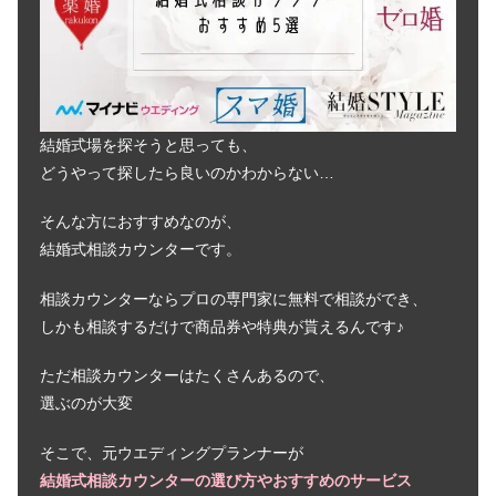
橿原神宮の結婚式の評判＆口コミは？
養正殿の披露宴会場も
家族婚・少人数の結婚式！東京で安い
結婚式場を探そうと思っても、
おすすめランキング7選
どうやって探したら良いのかわからない…
そんな方におすすめなのが、
八芳園の結婚式の費用｜芸能人に人気
結婚式相談カウンターです。
&料理が美味しい等ブライダル情報も
調査
相談カウンターならプロの専門家に無料で相談ができ、
しかも相談するだけで商品券や特典が貰えるんです♪
神前式を東京で！家族のみにおすすめ
ランキング5選
ただ相談カウンターはたくさんあるので、
選ぶのが大変
東郷記念館の結婚式の費用｜口コミか
そこで、元ウエディングプランナーが
ら料理までウェディング情報を調査
結婚式相談カウンターの選び方やおすすめのサービス