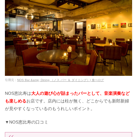
引用元：
NOS Bar &amp; Dining （ノス バー ＆ ダイニング）| 食べログ
NOS恵比寿は
大人の遊び心が詰まったバーとして、音楽演奏など
も楽しめる
お店です。店内には柱が無く、どこからでも新郎新婦
が見やすくなっているのもうれしいポイント。
▼NOS恵比寿の口コミ