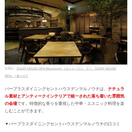
引用元：
SCeNT HOUSE DEN Marunouchi （セントハウス デン SCēNT HOUSE
DEN） | 食べログ
バープラスダイニングセントハウスデンマルノウチは、
ナチュラ
ル素材とアンティークインテリアで統一された落ち着いた雰囲気
の会場
です。
特徴的な
香りを
重視した中華・エスニック料理を楽
しむことができます。
▼バープラスダイニングセントハウスデンマルノウチの口コミ