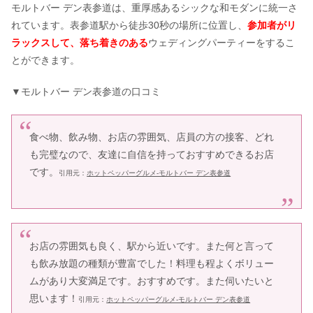
モルトバー デン表参道は、重厚感あるシックな和モダンに統一さ
れています。
表参道駅から
徒歩
30
秒の
場所に
位置し、
参加者がリ
ラックスして、落ち着きのある
ウェディングパーティーをするこ
とができます。
▼モルトバー デン表参道の口コミ
食べ物、飲み物、お店の雰囲気、店員の方の接客、どれ
も完璧なので、友達に自信を持っておすすめできるお店
です。
引用元：
ホットペッパーグルメ-モルトバー デン表参道
お店の雰囲気も良く、駅から近いです。また何と言って
も飲み放題の種類が豊富でした！料理も程よくボリュー
ムがあり大変満足です。おすすめです。また伺いたいと
思います！
引用元：
ホットペッパーグルメ-モルトバー デン表参道