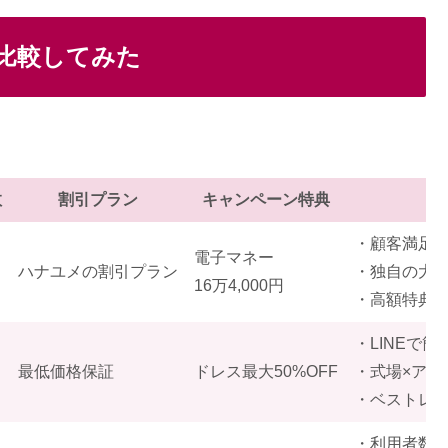
比較してみた
数
割引プラン
キャンペーン特典
・顧客満足度9
電子マネー
ハナユメの割引プラン
・独自の大
16万4,000円
・高額特典
・LINEで
最低価格保証
ドレス最大50%OFF
・式場×アイ
・ベストレ
・利用者数No