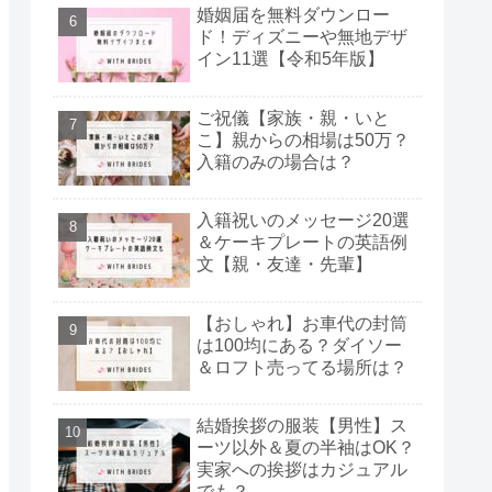
婚姻届を無料ダウンロー
ド！ディズニーや無地デザ
イン11選【令和5年版】
ご祝儀【家族・親・いと
こ】親からの相場は50万？
入籍のみの場合は？
入籍祝いのメッセージ20選
＆ケーキプレートの英語例
文【親・友達・先輩】
【おしゃれ】お車代の封筒
は100均にある？ダイソー
＆ロフト売ってる場所は？
結婚挨拶の服装【男性】ス
ーツ以外＆夏の半袖はOK？
実家への挨拶はカジュアル
でも？