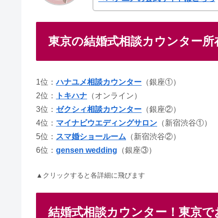
東京の結婚式相談カウンター所
1位：
ハナユメ相談カウンター
（銀座①）
2位：
トキハナ
（オンライン）
3位：
ゼクシィ相談カウンター
（銀座②）
4位：
マイナビウエディングサロン
（新宿渋谷①）
5位：
スマ婚ショールーム
（新宿渋谷②）
6位：
gensen wedding
（銀座③）
▲クリックすると各詳細に飛びます
結婚式相談カウンター！東京で