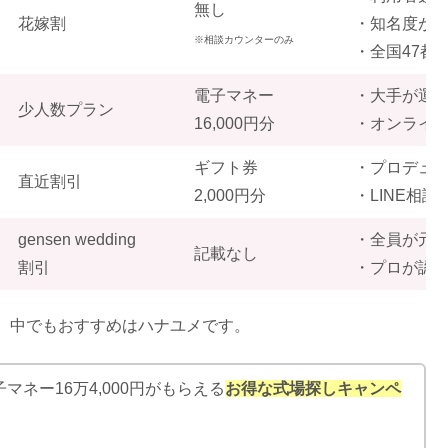
無し
花嫁割
・知名度が
※相談カウンターのみ
・全国47都
電子マネー
・大手が運
少人数プラン
16,000円分
・オンライ
ギフト券
・プロデュ
直近割引
2,000円分
・LINE相談
gensen wedding
・全員が元
記載なし
割引
・プロが認
、中でもおすすめはハナユメです。
マネー16万4,000円がもらえる
お得な式場探しキャンペ