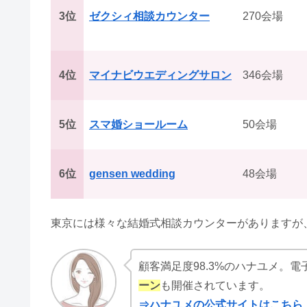
3位
ゼクシィ相談カウンター
270会場
4位
マイナビウエディングサロン
346会場
5位
スマ婚ショールーム
50会場
6位
gensen wedding
48会場
東京には様々な結婚式相談カウンターがありますが
顧客満足度98.3%のハナユメ。電子
ーン
も開催されています。
⇒ハナユメの公式サイトはこちら