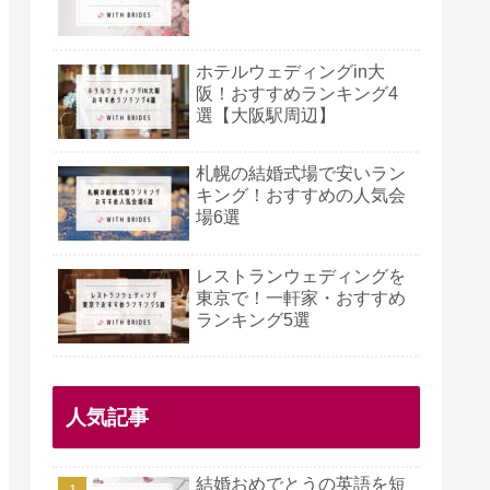
ホテルウェディングin大
阪！おすすめランキング4
選【大阪駅周辺】
札幌の結婚式場で安いラン
キング！おすすめの人気会
場6選
特徴
8.3%
レストランウェディングを
幅割引きあり
東京で！一軒家・おすすめ
ランキング5選
あり
簡単式場探し
テムのアレンジ数No.1
人気記事
ート保証でどこよりもお得
結婚おめでとうの英語を短
.1