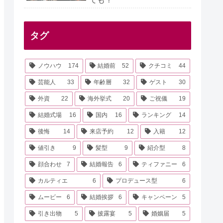
タグ
ノウハウ
174
結婚前
52
クチコミ
44
芸能人
33
年齢層
32
ゲスト
30
外資
22
海外挙式
20
ご祝儀
19
結婚式場
16
国内
16
ランキング
14
後悔
14
来店予約
12
入籍
12
値引き
9
髪型
9
紹介型
8
顔合わせ
7
結婚報告
6
ティファニー
6
カルティエ
6
プロデュース型
6
ムービー
6
結婚挨拶
6
キャンペーン
5
引き出物
5
披露宴
5
婚姻届
5