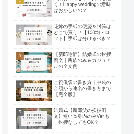
く！Happy weddingの意味
高い
はおかしいの？
道府県を網羅
花嫁の手紙の便箋＆封筒は
営する安心感
どこで買う？【100均・ロ
ンサロンが充実
フト】手紙は分けるべき？
ース型サービス
【新郎謝辞】結婚式の挨拶
できる
例文｜親族のみ＆カジュア
ルの全文例
ウエディングプランナー
めた厳選式場のみ紹介
ご祝儀袋の書き方｜中袋の
金額から連名の書き方まで
【完全版】
結婚式【新郎父の挨拶例
文】短い＆身内のみVer.も
｜挨拶なしでもOK？