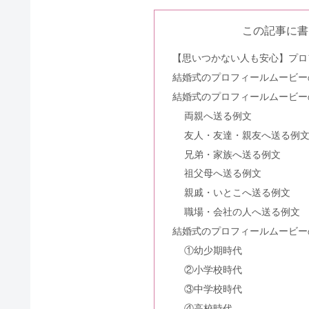
結婚式の式場探しはいつから？お
この記事に書
【思いつかない人も安心】プロ
結婚式のプロフィールムービー
結婚式の受付を頼まれる人の服装
結婚式のプロフィールムービー
両親へ送る例文
友人・友達・親友へ送る例
ご祝儀一万円の書き方【壱萬圓】
兄弟・家族へ送る例文
祖父母へ送る例文
親戚・いとこへ送る例文
結婚式のWEB招待状の無料おす
職場・会社の人へ送る例文
結婚式のプロフィールムービー
①幼少期時代
②小学校時代
結婚の決め手とは？決め手にかけ
③中学校時代
④高校時代