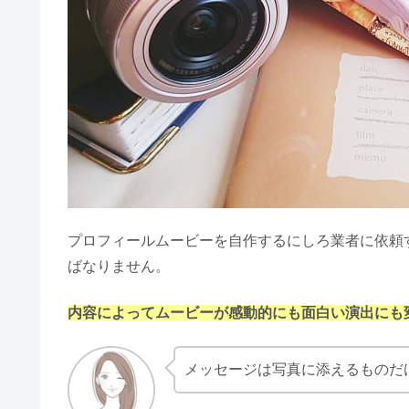
ご祝儀袋の中袋｜ボールペン・筆
両家顔合わせの席順！上座や兄弟
結婚報告の年賀状！うざいと思わ
プロフィールムービーを自作するにしろ業者に依頼
ばなりません。
内容によってムービーが感動的にも面白い演出にも
ご祝儀袋はどこで買う？コンビニ・
メッセージは写真に添えるものだ
入籍祝いのプレゼントおしゃれ＆人