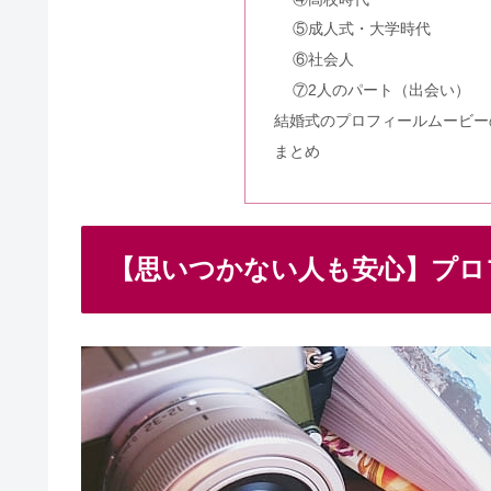
⑤成人式・大学時代
【結婚式の招待状の返信】横書き
⑥社会人
⑦2人のパート（出会い）
結婚式のプロフィールムービー
海外挙式+国内披露宴のセットが
まとめ
ブライダルフェアに行きまくるの
【思いつかない人も安心】プロ
結婚式のお呼ばれゲストの髪型【
オープンウェンレターズの書く内容