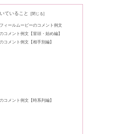
得な方法やコツを紹介
いていること
フィールムービーのコメント例文
のコメント例文【冒頭・始め編】
！やり方・時間・挨拶の仕方まとめ
のコメント例文【相手別編】
文
式なし・欠席の場合はOK？
すめ5選｜デメリットは？
のコメント例文【時系列編】
る女・男の特徴も《エピソード有》