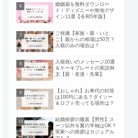
婚姻届を無料ダウンロー
ド！ディズニーや無地デザ
イン11選【令和5年版】
ご祝儀【家族・親・いと
こ】親からの相場は50万？
入籍のみの場合は？
入籍祝いのメッセージ20選
＆ケーキプレートの英語例
文【親・友達・先輩】
【おしゃれ】お車代の封筒
は100均にある？ダイソー
＆ロフト売ってる場所は？
結婚挨拶の服装【男性】ス
ーツ以外＆夏の半袖はOK？
実家への挨拶はカジュアル
でも？