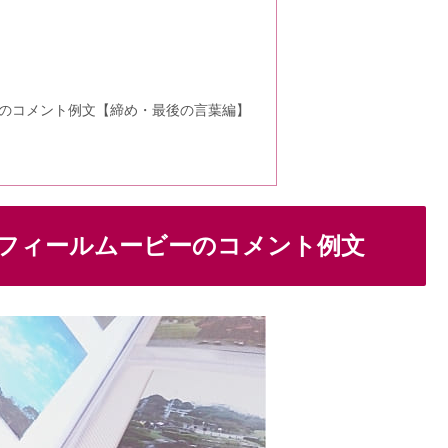
｜欠席・アレルギー・連名の書き方
のコメント例文【締め・最後の言葉編】
安い？人気のパーティスタイルとは
はNG？デート・行き過ぎる程お得？
フィールムービーのコメント例文
ロング】前髪なしなどアレンジ7選
＆例文は？100均おすすめ箱10選