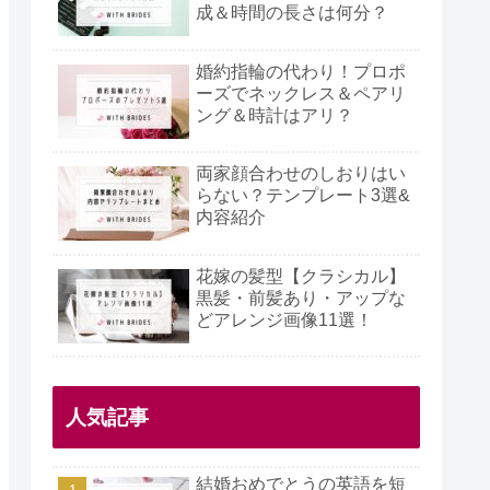
成＆時間の長さは何分？
婚約指輪の代わり！プロポ
ーズでネックレス＆ペアリ
ング＆時計はアリ？
両家顔合わせのしおりはい
らない？テンプレート3選&
内容紹介
花嫁の髪型【クラシカル】
黒髪・前髪あり・アップな
どアレンジ画像11選！
人気記事
結婚おめでとうの英語を短