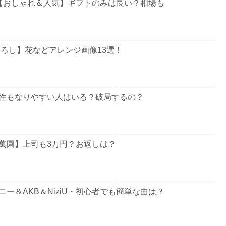
【おしゃれ＆人気】ギフトのみは良い？相場も
ろし】花などアレンジ画像13選！
性もなりやすい人はいる？破局するの？
萬圓】上司も3万円？お返しは？
ー＆AKB＆NiziU・初心者でも簡単な曲は？