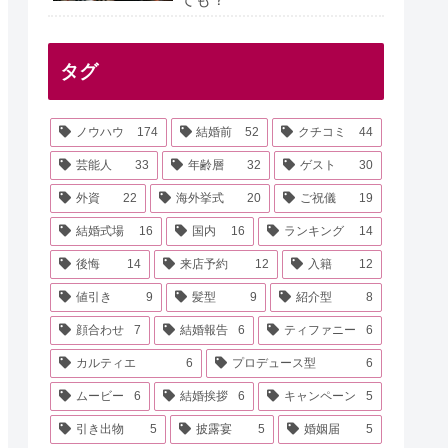
タグ
ノウハウ
174
結婚前
52
クチコミ
44
芸能人
33
年齢層
32
ゲスト
30
外資
22
海外挙式
20
ご祝儀
19
結婚式場
16
国内
16
ランキング
14
後悔
14
来店予約
12
入籍
12
値引き
9
髪型
9
紹介型
8
顔合わせ
7
結婚報告
6
ティファニー
6
カルティエ
6
プロデュース型
6
ムービー
6
結婚挨拶
6
キャンペーン
5
引き出物
5
披露宴
5
婚姻届
5