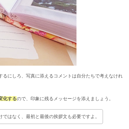
ペン・サインペンで書いてもいい？
・片親の順番は？
れない＆入籍のみの文例16選
するにしろ、写真に添えるコメントは自分たちで考えなけれ
変化する
ので、印象に残るメッセージを添えましょう。
100均(ダイソー)など販売店一覧
けではなく、最初と最後の挨拶文も必要ですよ。
気ランキング10選【5000円】