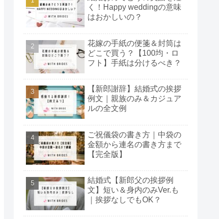
く！Happy weddingの意味
はおかしいの？
花嫁の手紙の便箋＆封筒は
どこで買う？【100均・ロ
フト】手紙は分けるべき？
【新郎謝辞】結婚式の挨拶
例文｜親族のみ＆カジュア
ルの全文例
ご祝儀袋の書き方｜中袋の
金額から連名の書き方まで
【完全版】
結婚式【新郎父の挨拶例
文】短い＆身内のみVer.も
｜挨拶なしでもOK？