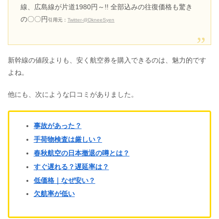
線、広島線が片道1980円～!! 全部込みの往復価格も驚き
の〇〇円
引用元：
Twitter-@DkneeSyen
星野リゾートトマムは最悪？汚い・古
いの口コミは本当なの？
新幹線の値段よりも、安く航空券を購入できるのは、魅力的です
ホテルモントレ大阪は怖い？幽霊&心
よね。
霊現象の部屋の口コミも
他にも、次にような口コミがありました。
事故があった？
手荷物検査は厳しい？
春秋航空の日本撤退の噂とは？
すぐ遅れる？遅延率は？
低価格｜なぜ安い？
欠航率が低い