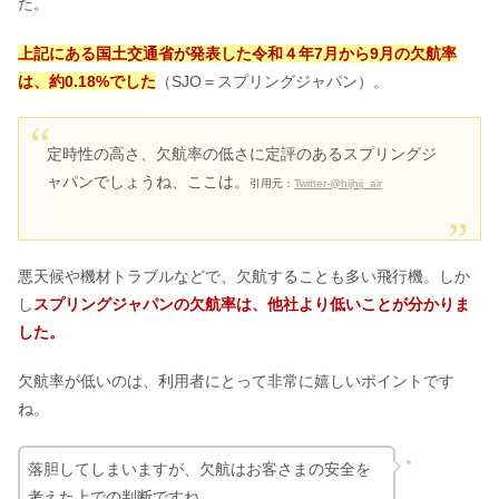
た。
上記にある国土交通省が発表した令和４年7月から9月の欠航率
は、約0.18%でした
（SJO＝スプリングジャパン）。
定時性の高さ、欠航率の低さに定評のあるスプリングジ
ャパンでしょうね、ここは。
引用元：
Twitter-@hijhij_air
悪天候や機材トラブルなどで、欠航することも多い飛行機。しか
し
スプリングジャパンの欠航率は、他社より低いことが分かりま
した。
欠航率が低いのは、利用者にとって非常に嬉しいポイントです
ね。
落胆してしまいますが、欠航はお客さまの安全を
考えた上での判断ですね。