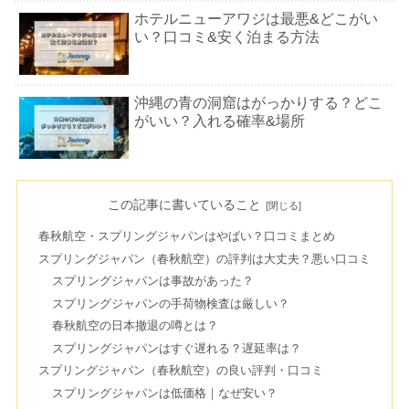
ホテルニューアワジは最悪&どこがい
い？口コミ&安く泊まる方法
沖縄の青の洞窟はがっかりする？どこ
がいい？入れる確率&場所
東京にしかないお店8選！ご飯やブラ
ンド・雑貨のプレゼントにも
この記事に書いていること
春秋航空・スプリングジャパンはやばい？口コミまとめ
スプリングジャパン（春秋航空）の評判は大丈夫？悪い口コミ
斎場御嶽は行かない方がいい？呼ばれ
スプリングジャパンは事故があった？
る不思議体験＆生理中はOK？
スプリングジャパンの手荷物検査は厳しい？
春秋航空の日本撤退の噂とは？
スプリングジャパンはすぐ遅れる？遅延率は？
ホテルリブマックスはやばい？安い理
スプリングジャパン（春秋航空）の良い評判・口コミ
由は？経営危機で潰れるのか
スプリングジャパンは低価格｜なぜ安い？