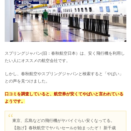
椿大神社の不思議な体験｜呼ばれる？
スピリチュアルな龍穴？
タートルトークの仕組み！中の人は声
優？どこから見てるの？
スプリングジャパン(旧：春秋航空日本）は、安く飛行機を利用し
たい人にオススメの航空会社です。
富山観光は何もない？有名なもの＆見
どころ10選｜車なしでもOK？
しかし、春秋航空やスプリングジャパンと検索すると「やばい」
との声を見つけました。
JTB来店予約なしでも大丈夫？相談だ
口コミを調査していると、航空券が安くてやばいと言われている
けの料金＆予約できない時は？
ようです。
東京、広島などの飛行機がヤバイぐらい安くなってる。
エピナール那須は最悪？安く泊まる方
法・子連れの口コミ&評判
【急げ】春秋航空でヤバいセールが始まったぞ！ 新千歳