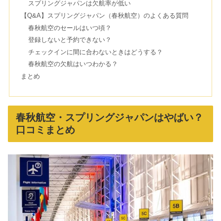
スプリングジャパンは欠航率が低い
新幹線の自由席は座れない？時間指定
【Q&A】スプリングジャパン（春秋航空）のよくある質問
なしで事前購入できる？
春秋航空のセールはいつ頃？
登録しないと予約できない？
チェックインに間に合わないときはどうする？
竜王アウトレットがなくなるは嘘！閉
春秋航空の欠航はいつわかる？
店はドクターマーチン？
まとめ
ホテルのチェックインが3時の理由が
春秋航空・スプリングジャパンはやばい？
怖い？鏡に要注意の理由とは
口コミまとめ
青春18きっぷがやばい&やめとけの噂
を調査｜値段やバラ売りの買い方
伊藤園ホテルは最悪？バイキング中止
の苦情や安い理由は？