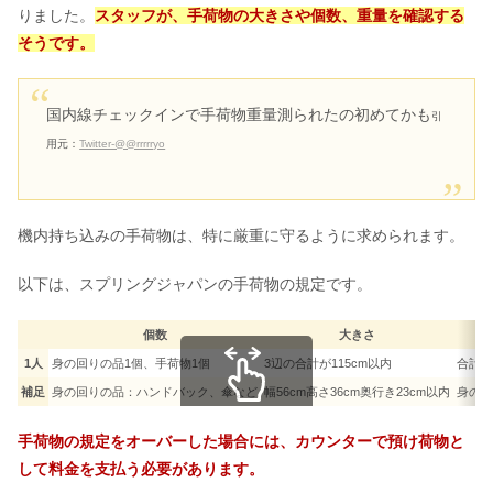
りました。
スタッフが、手荷物の大きさや個数、重量を確認する
そうです。
国内線チェックインで手荷物重量測られたの初めてかも
引
用元：
Twitter-@@rrrrryo
機内持ち込みの手荷物は、特に厳重に守るように求められます。
以下は、スプリングジャパンの手荷物の規定です。
個数
大きさ
1人
身の回りの品1個、手荷物1個
3辺の合計が115cm以内
合計7k
補足
身の回りの品：ハンドバック、傘など
幅56cm高さ36cm奥行き23cm以内
身の回
スクロールできます
手荷物の規定をオーバーした場合には、カウンターで預け荷物と
して料金を支払う必要があります。