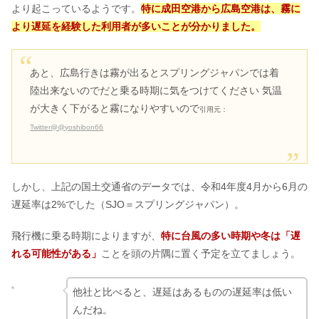
より起こっているようです。
特に成田空港から広島空港は、霧に
より遅延を経験した利用者が多いことが分かりました。
あと、広島行きは霧が出るとスプリングジャパンでは着
陸出来ないのでだと乗る時期に気をつけてください 気温
が大きく下がると霧になりやすいので
引用元：
Twitter@@yoshibon66
しかし、上記の国土交通省のデータでは、令和4年度4月から6月の
遅延率は2%でした（SJO＝スプリングジャパン）。
飛行機に乗る時期によりますが、
特に台風の多い時期や冬は「遅
れる可能性がある」
ことを頭の片隅に置く予定を立てましょう。
他社と比べると、遅延はあるものの遅延率は低い
んだね。