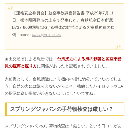
【運輸安全委員会】航空事故調査報告書 平成29年7月11
日、熊本県阿蘇市の上空で発生した、春秋航空日本所属
B737-800型機における機体の動揺による客室乗務員の負
傷。
引用元：
Twitter-@MLIT_JAPAN
国土交通省による報告では、
台風接近による風の影響と客室乗務
員の座席と座り方
に関係があったと記載されていました。
大前提として、台風接近により機内の揺れが続いていたのでしょ
う。自然の力には逆らえないからこそ、熟練したパイロットやCA
の指示に従い事故が起きないようにしたいですね。
スプリングジャパンの手荷物検査は厳しい？
スプリングジャパンの手荷物検査は「厳しい」という口コミがあ