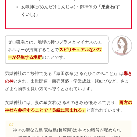
女獄神社(めんだけじんじゃ)：御神体の
「巣食石(す
くいし)」
ゼロ磁場とは、地球の持つプラスとマイナスのエ
ネルギーが拮抗することで
スピリチュアルなパワ
ーが発生する場所
のことです。
男獄神社のご祭神である「猿田彦命(さるたひこのみこと)」は
導き
の神
とされ、出世開運・商売繁盛・学業成就・縁結びなど、さま
ざまな物事を良い方向へ導くとされています。
女獄神社には、妻の猿女君(さるめのきみ)が祀られており、
両方の
神社を参拝することで「良縁に恵まれる」
と言われています。
神々の聖なる島 壱岐島(長崎県)は 神々の暗号が秘められ