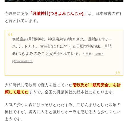
壱岐島にある
「月讀神社(つきよみじんじゃ)」
は、日本最古の神社
と言われています。
壱岐島の月讀神社。神道発祥の地とされ、最強のパワー
スポットとも。古事記にも出てくる天照大神の妹、月読
命(つきよみのみこと)が祀られている。
引用元：
Twitter-
@tomoasakaze
大和時代に壱岐島で権力を握っていた
壱岐氏が「航海安全」を祈
願して建てた
そうで、全国の月讀神社の総本社にあたります。
人気の少ない森にひっそりとたたずみ、こじんまりとした印象の
神社ですが、境内に入ると強烈なオーラを感じる人も少なくない
ようです。