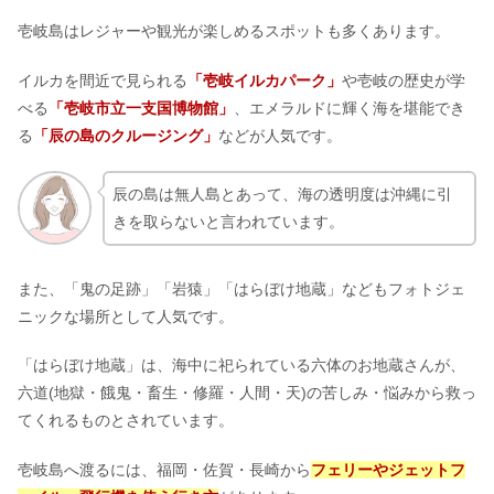
壱岐島はレジャーや観光が楽しめるスポットも多くあります。
イルカを間近で見られる
「壱岐イルカパーク」
や壱岐の歴史が学
べる
「壱岐市立一支国博物館」
、エメラルドに輝く海を堪能でき
る
「辰の島のクルージング」
などが人気です。
辰の島は無人島とあって、海の透明度は沖縄に引
きを取らないと言われています。
また、「鬼の足跡」「岩猿」「はらぼけ地蔵」などもフォトジェ
ニックな場所として人気です。
「はらぼけ地蔵」は、海中に祀られている六体のお地蔵さんが、
六道(地獄・餓鬼・畜生・修羅・人間・天)の苦しみ・悩みから救っ
てくれるものとされています。
壱岐島へ渡るには、福岡・佐賀・長崎から
フェリーやジェットフ