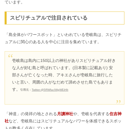
ています。
スピリチュアルで注目されている
「島全体がパワースポット」といわれている壱岐島は、スピリチ
ュアルに関心のある人を中心に注目を集めています。
壱岐島は島内に150以上の神社がありスピリチュアル好き
な人が好む島と呼ばれています。(日本製に記載あり) 安
部さんが亡くなった時、アキエさんが壱岐島に旅行した
いと言い、周囲の人がなだめて諦めさせた島でもありま
す。
引用元：
Twitter-@5RWfacIWgWEiHIt
「神道」の発祥の地とされる
月讀神社
や、壱岐を代表する
住吉神
社
など、壱岐島にはスピリチュアルなパワーを体感できるスポッ
トが数多く点在しています。