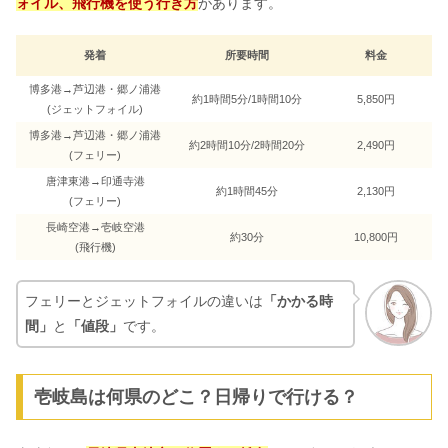
ォイル、飛行機を使う行き方
があります。
発着
所要時間
料金
博多港→芦辺港・郷ノ浦港
約1時間5分/1時間10分
5,850円
(ジェットフォイル)
博多港→芦辺港・郷ノ浦港
約2時間10分/2時間20分
2,490円
(フェリー)
唐津東港→印通寺港
約1時間45分
2,130円
(フェリー)
長崎空港→壱岐空港
約30分
10,800円
(飛行機)
フェリーとジェットフォイルの違いは
「かかる時
間」
と
「値段」
です。
壱岐島は何県のどこ？日帰りで行ける？