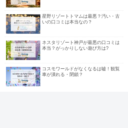
星野リゾートトマムは最悪？汚い・古
いの口コミは本当なの？
ネスタリゾート神戸が最悪の口コミは
本当？がっかりしない遊び方は?
コスモワールドがなくなるは嘘！観覧
車が潰れる・閉鎖？
ホテルリブマックスはやばい？安い理
シェアする
由は？経営危機で潰れるのか
X
Facebook
はてブ
税関で20万円以上の買い物はバレな
い？バッグの引っかかる確率とは
この記事を書いた人