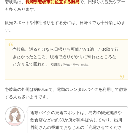
壱岐島は、
長崎県壱岐市に位置する離島
で、日帰りの観光ツアー
も多くあります。
観光スポットや神社巡りをする分には、日帰りでも十分楽しめま
す。
壱岐島、巡るだけなら日帰りも可能だが1泊したお陰で行
きたかったところ、現地で通りがかりに寄れたところな
ど方々見て回れた。
引用元：
Twitter-@wd_multa
壱岐島の外周は約60kmで、電動のレンタルバイクを利用して散策
する人も多いようです。
電動バイクの充電スポットは、島内の観光施設や
飲食店などの約60か所が無料提供しており、出川
哲朗さんの番組でおなじみの「充電させてくださ