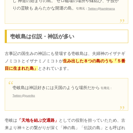
し 神道の始まりの島。 ゼロ磁場の場所や縁結び、子授か
りの霊験も あらたかな開運の島。
引用元：
Twitter-@kamiimana
壱岐島は伝説・神話が多い
古事記の国生みの神話にも登場する壱岐島は、夫婦神のイザナギ
ノミコトとイザナミノミコトが
生み出した８つの島のうち「５番
目に生まれた島」
とされています。
壱岐島は神話好きには天国のような場所だから
引用元：
Twitter-@pueriko
壱岐は
「天地を結ぶ交通路」
としての役割を担っていたため、古
来より神々との繋がりが深く「神の島」「伝説の島」とも呼ばれ