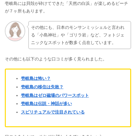
壱岐島には貝殻が砕けてできた「天然の白浜」が楽しめるビーチ
が７ヶ所もあります。
青春18切符の裏ワザ7選｜金券ショッ
プのバラ売りやグリーン車もお得
その他にも、日本のモンサンミッシェルと言われ
る「小島神社」や「ゴリラ岩」など、フォトジェ
ニックなスポットが数多く点在しています。
リゾートバイトは危ない&やめとけ？
やりもく・出会いの体験談も
その他にも以下のような口コミが多く見られました。
壱岐島は怖い？
壱岐島の移住は失敗？
壱岐島はゼロ磁場のパワースポット
壱岐島は伝説・神話が多い
スピリチュアルで注目されている