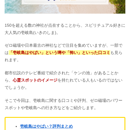
150を超える数の神社が点在することから、スピリチュアル好きに
大人気の壱岐島(いきのしま)。
ゼロ磁場や日本最古の神社などで注目を集めていますが、一部で
は
「壱岐島はやばい」という噂や「怖い」といった口コミ
も見ら
れます。
都市伝説のテレビ番組で紹介された「ケンの池」があることか
ら、
心霊スポットのイメージ
を持たれている人もいるのではない
でしょうか。
そこで今回は、壱岐島に関する口コミや評判、ゼロ磁場のパワー
スポットや壱岐島への行き方などをご紹介します。
壱岐島はやばい？評判まとめ