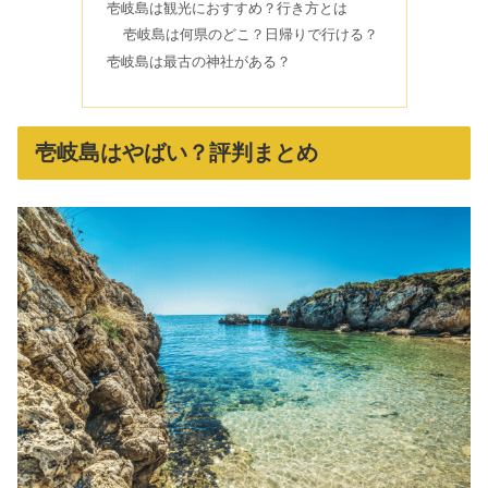
壱岐島は観光におすすめ？行き方とは
税関で20万円以上の買い物はバレな
壱岐島は何県のどこ？日帰りで行ける？
い？バッグの引っかかる確率とは
壱岐島は最古の神社がある？
沖縄の青の洞窟はがっかりする？どこ
壱岐島はやばい？評判まとめ
がいい？入れる確率&場所
沖縄のタクシーは乗ってはいけない？
料金が安い理由・事情とは
ランプの宿は最悪？地震による被害&
青の洞窟の口コミも紹介
お遍路でやってはいけないこと！女性
は危険・取り憑かれる？