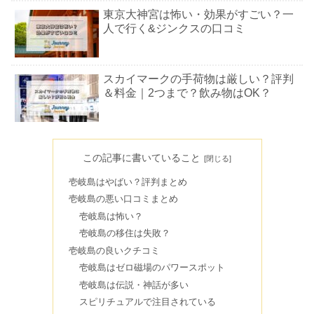
東京大神宮は怖い・効果がすごい？一
人で行く&ジンクスの口コミ
スカイマークの手荷物は厳しい？評判
＆料金｜2つまで？飲み物はOK？
諏訪神社はやばい？ゼロ磁場の大社で
呼ばれる体験&なんの神様？
この記事に書いていること
壱岐島はやばい？評判まとめ
壱岐島の悪い口コミまとめ
貴船神社の呪い？奥宮は行かない方が
壱岐島は怖い？
いい？ご利益&見どころを紹介
壱岐島の移住は失敗？
壱岐島の良いクチコミ
壱岐島はゼロ磁場のパワースポット
大回り乗車は怒られる・違法？ルール
壱岐島は伝説・神話が多い
やSuicaは？切符の制限時間も
スピリチュアルで注目されている