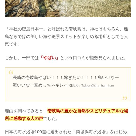
戸隠神社で人生が変わる？すごい？不
思議な出来事＆呼ばれる話
「神社の密度日本一」と呼ばれる壱岐島は、神社はもちろん、離
島ならではの美しい海や絶景スポットが楽しめる場所としても人
ホテルリブマックスはやばい？安い理
気です。
由は？経営危機で潰れるのか
しかし、一部では
「やばい」
という口コミが複数見られました。
寒川神社は怖い？お守り＆御朱印＆お
みくじ｜ゲッターズ飯田おすすめ？
長崎の壱岐島やばい！！！嫁ぎたい！！！！島いいなー
海いいなー空めっちゃキレイ
引用元：
Twitter-@cha_han_han
飛行機で3歳がばれた？料金&一人で座
れない時抱っこや膝の上はOK?
理由を調べてみると、
壱岐島の豊かな自然やスピリチュアルな場
所に感動する人の声
でした。
ネスタリゾート神戸が最悪の口コミは
本当？がっかりしない遊び方は?
日本の海水浴場100選に選出された「筒城浜海水浴場」をはじめ、