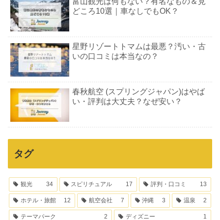
富山観光は何もない？有名なもの＆見
どころ10選｜車なしでもOK？
星野リゾートトマムは最悪？汚い・古
いの口コミは本当なの？
春秋航空 (スプリングジャパン)はやば
い・評判は大丈夫？なぜ安い？
タグ
観光
34
スピリチュアル
17
評判・口コミ
13
ホテル・旅館
12
航空会社
7
沖縄
3
温泉
2
テーマパーク
2
ディズニー
1