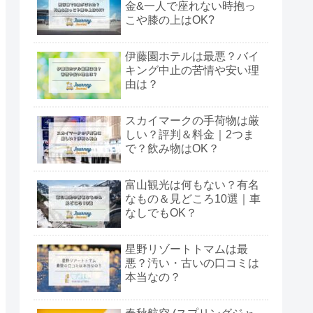
金&一人で座れない時抱っ
こや膝の上はOK?
伊藤園ホテルは最悪？バイ
キング中止の苦情や安い理
由は？
スカイマークの手荷物は厳
しい？評判＆料金｜2つま
で？飲み物はOK？
富山観光は何もない？有名
なもの＆見どころ10選｜車
なしでもOK？
星野リゾートトマムは最
悪？汚い・古いの口コミは
本当なの？