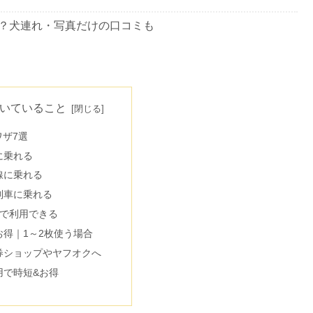
？犬連れ・写真だけの口コミも
け？やりもく・出会いの体験談も
いていること
ワザ7選
ミは本当？がっかりしない遊び方は?
に乗れる
線に乗れる
列車に乗れる
人で利用できる
＆危険な理由｜呼ばれるの？
お得｜1～2枚使う場合
券ショップやヤフオクへ
用で時短&お得
？小江戸デートの最寄駅は？