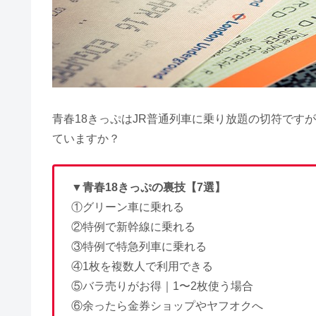
岡山観光はつまらない・何もない
斎場御嶽は行かない方がいい？呼
青春18きっぷはJR普通列車に乗り放題の切符です
ていますか？
JTB来店予約なしでも大丈夫？
▼青春18きっぷの裏技【7選】
①グリーン車に乗れる
②特例で新幹線に乗れる
太陽公園はやばい&怖い？コスプ
③特例で特急列車に乗れる
④1枚を複数人で利用できる
⑤バラ売りがお得｜1〜2枚使う場合
エピナール那須は最悪？安く泊ま
⑥余ったら金券ショップやヤフオクへ