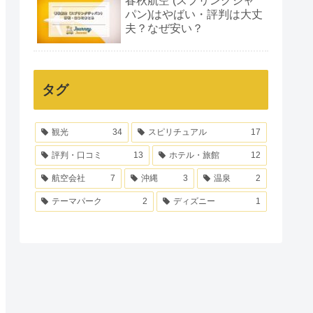
春秋航空 (スプリングジャ
パン)はやばい・評判は大丈
夫？なぜ安い？
タグ
観光
34
スピリチュアル
17
評判・口コミ
13
ホテル・旅館
12
航空会社
7
沖縄
3
温泉
2
テーマパーク
2
ディズニー
1