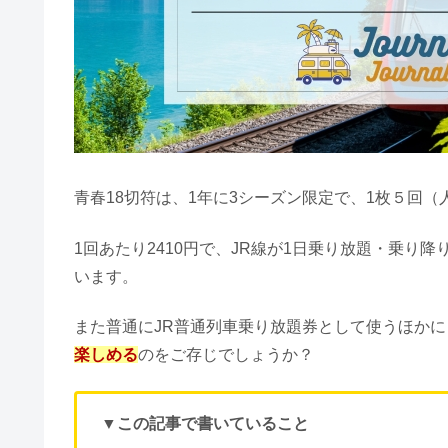
青春18切符は、1年に3シーズン限定で、1枚５回（人
1回あたり2410円で、JR線が1日乗り放題・乗
います。
また普通にJR普通列車乗り放題券として使うほかに
楽しめる
のをご存じでしょうか？
▼この記事で書いていること