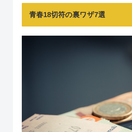
青春18切符の裏ワザ7選
春秋航空 (スプリングジャパン)
新幹線指定席券で早い時間の自由
東京にしかないお店8選！ご飯や
お遍路でやってはいけないこと！
ゼロ磁場は危険？体調不良になる