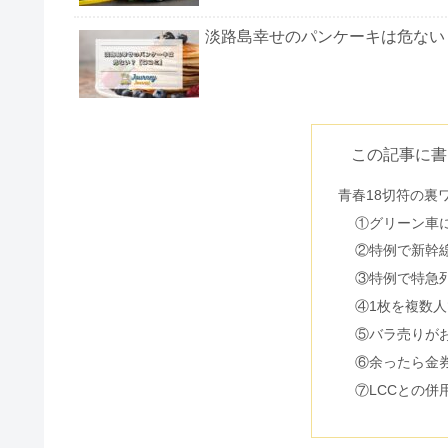
淡路島幸せのパンケーキは危ない
リゾートバイトは危ない&やめと
この記事に書
青春18切符の裏
ネスタリゾート神戸が最悪の口コ
①グリーン車
②特例で新幹
③特例で特急
④1枚を複数
サムハラ神社は怖い？不思議体験
⑤バラ売りが
⑥余ったら金
⑦LCCとの併
川越観光はつまらない&がっかり