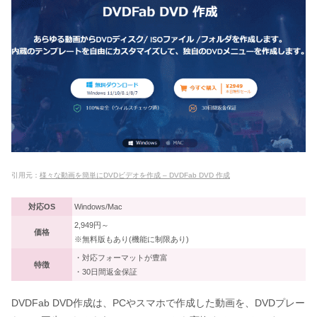
引用元：
様々な動画を簡単にDVDビデオを作成 – DVDFab DVD 作成
対応OS
Windows/Mac
2,949円～
価格
※無料版もあり(機能に制限あり)
・対応フォーマットが豊富
特徴
・30日間返金保証
DVDFab DVD作成は、PCやスマホで作成した動画を、DVDプレー