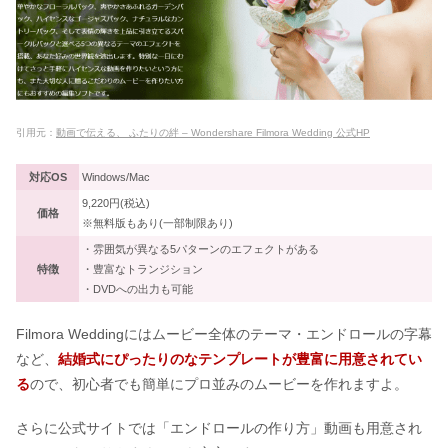
引用元：
動画で伝える、 ふたりの絆 – Wondershare Filmora Wedding 公式HP
対応OS
Windows/Mac
9,220円(税込)
価格
※無料版もあり(一部制限あり)
・雰囲気が異なる5パターンのエフェクトがある
特徴
・豊富なトランジション
・DVDへの出力も可能
Filmora Weddingにはムービー全体のテーマ・エンドロールの字幕
など、
結婚式にぴったりのなテンプレートが豊富に用意されてい
る
ので、初心者でも簡単にプロ並みのムービーを作れますよ。
さらに公式サイトでは「エンドロールの作り方」動画も用意され