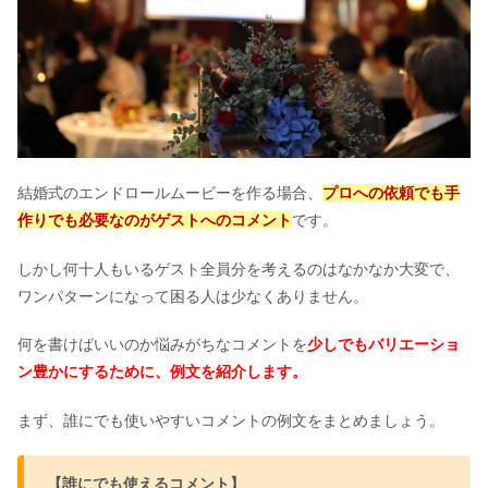
お車代の封筒はなんでもいい？裏の書
き方＆入れ方｜葬儀と結婚式の違いも
上品&おしゃれなブライダルネイル87
選！シンプル・ナチュラル
結婚式のエンドロールムービーを作る場合、
プロへの依頼でも手
作りでも必要なのがゲストへのコメント
です。
しかし何十人もいるゲスト全員分を考えるのはなかなか大変で、
結婚式の余興【ムービー編】面白い＆
おしゃれなアイデア15選＆作り方
ワンパターンになって困る人は少なくありません。
何を書けばいいのか悩みがちなコメントを
少しでもバリエーショ
ン豊かにするために、例文を紹介します。
シーリングスタンプの使い方＆作り
方！結婚式の使い道は？【ダイソー
で】
まず、誰にでも使いやすいコメントの例文をまとめましょう。
【必要ない？】ブライダルチェックと
【誰にでも使えるコメント】