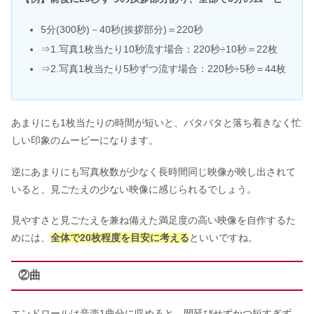
5分(300秒)－40秒(挨拶部分)＝220秒
⇒1.写真1枚当たり10秒流す場合：220秒÷10秒＝22枚
⇒2.写真1枚当たり5秒ずつ流す場合：220秒÷5秒＝44枚
あまりにも1枚当たりの時間が短いと、バタバタと落ち着きなく忙
しい印象のムービーになります。
逆にあまりにも写真枚数が少なく長時間同じ映像が映し出されて
いると、見ごたえの少ない映像に感じられるでしょう。
見やすさと見ごたえを兼ね備えた満足度の高い映像を自作するた
めには、
全体で20枚程度を目安に考える
といいですね。
②曲
エンドロールは音楽1曲分に収めると、間延びせずかつ短すぎず、