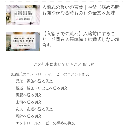
人前式の誓いの言葉｜神父（病める時
も健やかなる時もの）の全文＆意味
【入籍までの流れ】入籍前にするこ
と・期間＆入籍準備！結婚式しない場
合も
婚約指輪のお返し時計はどこで買う？
この記事に書いていること
時計以外のおすすめも
結婚式のエンドロールムービーのコメント例文
兄弟・家族へ送る例文
結婚挨拶【お礼状】出さないはOK？堅
親戚・親族・いとこへ送る例文
苦しくない・遅れた時の例文｜封筒・
両親へ送る例文
ハガキの書き方
上司へ送る例文
友人・友達へ送る例文
結婚式のお呼ばれゲストの髪型【ミデ
恩師へ送る例文
ィアム・セミロング】アレンジ７選
エンドロールムービーの締めの例文