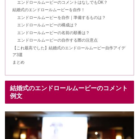
エンドロールムービーのコメントはなしでもOK？
結婚式のエンドロールムービーを自作！
【結婚式の引き出物】人気＆おしゃれ
エンドロールムービーを自作｜準備するものは？
な内容5選｜お菓子・縁起物おすすめ
エンドロールムービーの構成は？
も
エンドロールムービーの名前の順番は？
エンドロールムービーの自作する際の注意点
結婚式のブーケの保存を自分ででき
【これ最高でした】結婚式のエンドロールムービー自作アイデ
る？おすすめの方法や加工店も
ア3選
まとめ
ご祝儀袋の書き方｜中袋の裏に金額一
万円＆住所なしでもいい？
結婚式のエンドロールムービーのコメント
例文
入籍祝いを職場の人に！プレゼント6
選｜相場＆贈るタイミング
入籍祝いのメッセージ20選＆ケーキプ
レートの英語例文【親・友達・先輩】