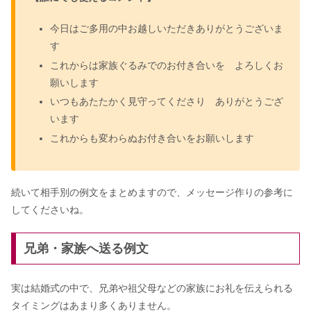
は｜受ける割合&費用はペアだと安
い？
今日はご多用の中お越しいただきありがとうございま
す
ご祝儀相場｜友人・恩師・会社上司や
これからは家族ぐるみでのお付き合いを よろしくお
主賓の場合は？【全パターン一覧】
願いします
いつもあたたかく見守ってくださり ありがとうござ
います
婚姻届の職業欄の書き方（公務員・看
護師・保育士・無職）｜国勢調査はい
これからも変わらぬお付き合いをお願いします
つ？
続いて相手別の例文をまとめますので、メッセージ作りの参考に
してくださいね。
兄弟・家族へ送る例文
実は結婚式の中で、兄弟や祖父母などの家族にお礼を伝えられる
タイミングはあまり多くありません。