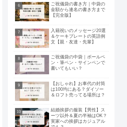
ご祝儀袋の書き方｜中袋の
金額から連名の書き方まで
【完全版】
入籍祝いのメッセージ20選
＆ケーキプレートの英語例
文【親・友達・先輩】
ご祝儀袋の中袋｜ボールペ
ン・筆ペン・サインペンで
書いてもいい？
【おしゃれ】お車代の封筒
は100均にある？ダイソー
＆ロフト売ってる場所は？
結婚挨拶の服装【男性】ス
ーツ以外＆夏の半袖はOK？
実家への挨拶はカジュアル
でも？