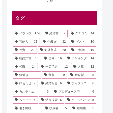
タグ
ノウハウ
174
結婚前
52
クチコミ
44
芸能人
33
年齢層
32
ゲスト
30
外資
22
海外挙式
20
ご祝儀
19
結婚式場
16
国内
16
ランキング
14
後悔
14
来店予約
12
入籍
12
値引き
9
髪型
9
紹介型
8
顔合わせ
7
結婚報告
6
ティファニー
6
カルティエ
6
プロデュース型
6
ムービー
6
結婚挨拶
6
キャンペーン
5
引き出物
5
披露宴
5
婚姻届
5