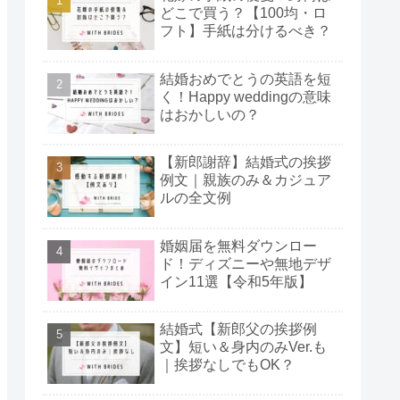
どこで買う？【100均・ロ
フト】手紙は分けるべき？
結婚おめでとうの英語を短
く！Happy weddingの意味
はおかしいの？
【新郎謝辞】結婚式の挨拶
例文｜親族のみ＆カジュア
ルの全文例
婚姻届を無料ダウンロー
ド！ディズニーや無地デザ
イン11選【令和5年版】
結婚式【新郎父の挨拶例
文】短い＆身内のみVer.も
｜挨拶なしでもOK？