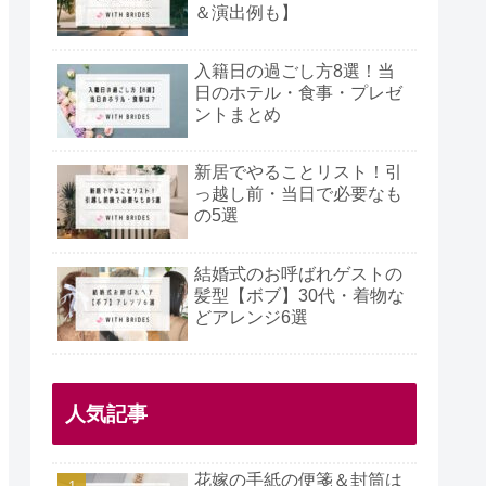
＆演出例も】
入籍日の過ごし方8選！当
日のホテル・食事・プレゼ
ントまとめ
新居でやることリスト！引
っ越し前・当日で必要なも
の5選
結婚式のお呼ばれゲストの
髪型【ボブ】30代・着物な
どアレンジ6選
人気記事
花嫁の手紙の便箋＆封筒は