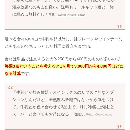
頼み放題なのもまた良い。送料もミールキット達と一緒
に頼めば無料だし
引用元：
Twitter-@Roro_ojisan
選べる食材の中には牛乳や卵以外に、鮭フレークやウインナーな
どもあるのでちょっとした料理に役立ちますね。
食材は単品で注文すると大体250円から400円のものが多いので、
毎週3点ということを考えると1ヶ月で3,000円から4,800円ほどに
なる計算
です。
「牛乳とか飲み放題」オイシックスのサブスク的なオプ
ションなんだけど、全然飲み放題ではないから気をつけ
て。牛乳とか色々合わせて3品まで。月に2回以上頼むと
スーパーと比べてもお得になる‥
引用元：
Twitter-@ypypmama