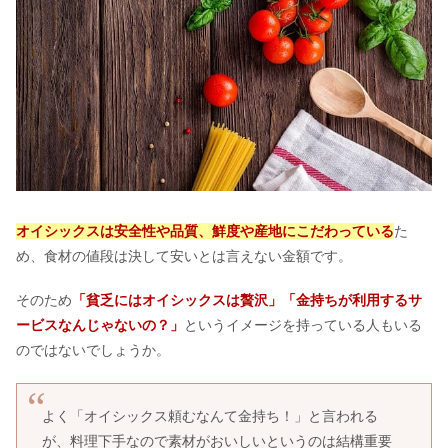
マテ茶を飲み続けた結果｜太陽のマテ
茶販売中止の理由は？効能＆味
アガベシロップの危険性｜コストコは
体に悪い？効果やはちみつとの違い
すき家キング牛丼の値段｜断られる＆
オイシックスは安全性や品質、鮮度や産地にこだわっている
た
迷惑？残したら持ち帰りできる？
め、食材の値段は決して安いとは言えない金額です。
そのため
「貧乏にはオイシックスは贅沢」「金持ちが利用するサ
硬水を飲み続けると効果は？軟水との
ービスなんじゃないの？」
というイメージを持っている人もいる
違い&体にいいのはどっち？
のではないでしょうか。
ケンタッキークリスマスはやばい？当
よく「オイシックス頼むなんて金持ち！」と言われる
日販売&予約ができない真相
が、料理下手なので素材がおいしいというのは結構重要