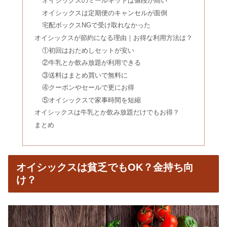
オイシックスのミールキットは値段が高い
オイシックスは定期便のキャンセルが面倒
ガストのドリンクバー99円のクーポン
宅配ボックスNGで受け取れなかった
番号｜無料・39円もある？
オイシックスが節約になる理由｜お得な利用方法は？
①初回はおためしセットが安い
サイゼリヤで勉強！ドリンクバーのみ
②牛乳とか飲み放題が利用できる
何時間？ファミレス勉強はうざい？
③送料はまとめ買いで無料に
④クーポンやセールで更にお得
⑤オイシックスで家事時間を短縮
玄米食べ続けた結果｜まずい＆美味し
オイシックスは牛乳とか飲み放題だけでもお得？
くない？農薬を落とす方法
まとめ
高カカオチョコレートのデメリット｜
オイシックスは貧乏でもOK？金持ち向
食前何分前？食後でも大丈夫？
け？
プーアル茶を飲み続けた結果｜効果
は？カフェイン量に注意？