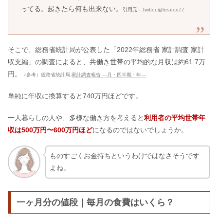
ってる。起きたら何も出来ない。
引用元：
Twitter-@heaten77
そこで、総務省統計局が公表した「2022年総務省 家計調査 家計
収支編」の調査によると、共働き世帯の平均的な月収は約61.7万
円。
（参考）総務省統計局-
家計調査報告 ―月・四半期・年―
単純に年収に換算すると740万円ほどです。
一人暮らしの人や、多様な働き方を考えると
利用者の平均世帯年
収は500万円〜600万円ほど
になるのではないでしょうか。
ものすごくお金持ちというわけではなさそうです
よね。
一ヶ月分の値段｜毎月の食費はいくら？