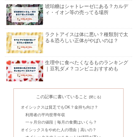
琥珀糖はシャトレーゼにある？カルデ
ィ・イオン等の売ってる場所
ラクトアイスは体に悪い？種類別で太
る＆恐ろしい正体がやばいのは？
生理中に食べたくなるものランキング
｜豆乳ダメ？コンビニおすすめも
はなまるうどんは値段がおかしい？値
上げで客離れ？頼み方も
この記事に書いていること
オイシックスは貧乏でもOK？金持ち向け？
利用者の平均世帯年収
鉄フライパンにゴキブリで後悔？やめ
一ヶ月分の値段｜毎月の食費はいくら？
たほうがいいデメリットとは
オイシックスをやめた人の理由｜高いの？