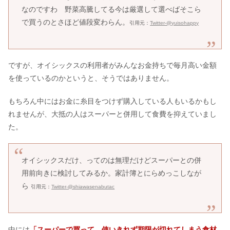
なのですわ 野菜高騰してる今は厳選して選べばそこら
で買うのとさほど値段変わらん。
引用元：
Twitter-@yuisohappy
重曹クエン酸を飲むはデマ？スピリチ
ュアルの関係&作り方
ですが、オイシックスの利用者がみんなお金持ちで毎月高い金額
田所商店がまずい評判は本当？どの味
を使っているのかというと、そうではありません。
噌がうますぎる？口コミ調査
もちろん中にはお金に糸目をつけず購入している人もいるかもし
れませんが、大抵の人はスーパーと併用して食費を抑えていまし
黒烏龍茶飲み続けた結果｜カフェイン
た。
＆烏龍茶の違いは？飲み過ぎNG？
オイシックスだけ、ってのは無理だけどスーパーとの併
用前向きに検討してみるか。家計簿とにらめっこしなが
ら
引用元：
Twitter-@shiawasenabutac
中には
「スーパーで買って、使いきれず期限が切れてしまう食材