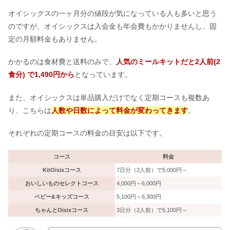
オイシックスの一ヶ月分の値段が気になっている人も多いと思う
のですが、オイシックスは入会金も年会費もかかりませんし、固
定の月額料金もありません。
かかるのは食材費と送料のみで、
人気のミールキットだと2人前(2
食分) で1,490円から
となっています。
また、オイシックスは単品購入だけでなく定期コースも複数あ
り、こちらは
人数や日数によって料金が変わってきます
。
それぞれの定期コースの料金の目安は以下です。
コース
料金
KitOisixコース
7日分（2人前）で5,000円～
おいしいものセレクトコース
4,000円～6,000円
ベビー&キッズコース
5,100円～6,300円
ちゃんとOisixコース
3日分（2人前）で5,100円～