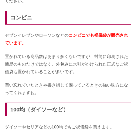
ください。
両家顔合わせの席順！上座や兄弟・片
コンビニ
親の順番は？
セブンイレブンやローソンなどの
コンビニでも祝儀袋が販売され
結婚式のお呼ばれゲストの髪型【ボ
ています。
ブ】30代・着物などアレンジ6選
置かれている商品数はあまり多くないですが、封筒に印刷された
簡易のものだけではなく、外包みに水引がかけられた正式なご祝
儀袋も置かれていることが多いです。
買い忘れていたときや書き損じて困っているときの強い味方にな
ってくれますね。
100均（ダイソーなど）
ダイソーやセリアなどの100均でもご祝儀袋を買えます。