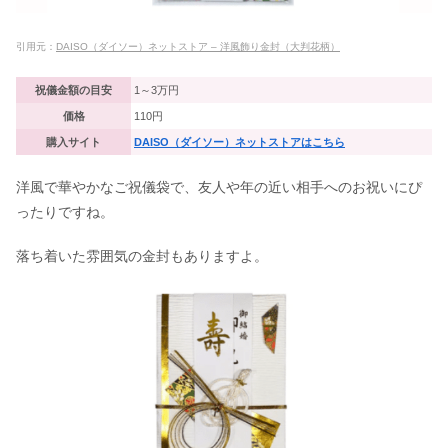
引用元：
DAISO（ダイソー）ネットストア – 洋風飾り金封（大判花柄）
祝儀金額の目安
1～3万円
価格
110円
購入サイト
DAISO（ダイソー）ネットストアはこちら
洋風で華やかなご祝儀袋で、友人や年の近い相手へのお祝いにぴ
ったりですね。
落ち着いた雰囲気の金封もありますよ。