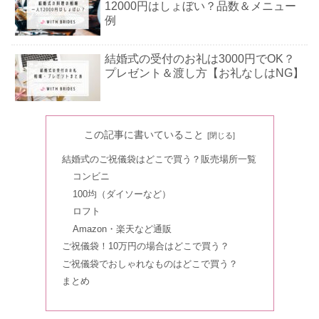
12000円はしょぼい？品数＆メニュー
例
結婚式の受付のお礼は3000円でOK？
プレゼント＆渡し方【お礼なしはNG】
花嫁の手紙の便箋＆封筒はどこで買
この記事に書いていること
う？【100均・ロフト】手紙は分ける
べき？
結婚式のご祝儀袋はどこで買う？販売場所一覧
コンビニ
結婚式のテーブルコーディネート22選
100均（ダイソーなど）
｜ナチュラル＆ゴールド＆ボタニカル
ロフト
Amazon・楽天など通販
ご祝儀袋！10万円の場合はどこで買う？
海外挙式+国内披露宴のセットが安
ご祝儀袋でおしゃれなものはどこで買う？
い？人気のパーティスタイルとは
まとめ