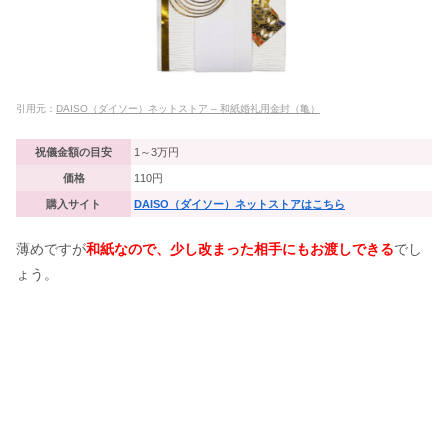
引用元：
DAISO（ダイソー）ネットストア – 和紙婚礼用金封（亀）
祝儀金額の目安
1～3万円
価格
110円
購入サイト
DAISO（ダイソー）ネットストアはこちら
薄めですが
和紙なので、少し改まった相手にもお渡しできる
でし
ょう。