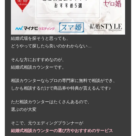
両家顔合わせで非常識＆ぐだぐだにな
らないコツ【失敗談】
プロフィールムービーの自作・作り
結婚式場を探そうと思っても、
方！写真枚数＆構成＆時間の長さは何
どうやって探したら良いのかわからない…
分？
そんな方におすすめなのが、
結婚式費用は誰が出す？負担割合＆新
結婚式相談カウンターです。
婦側は出さない？親族のみも
相談カウンターならプロの専門家に無料で相談ができ、
しかも相談するだけで商品券や特典が貰えるんです♪
二万円の漢字｜結婚式のご祝儀2万円
ありえない？欠席・なしの場合も
ただ相談カウンターはたくさんあるので、
選ぶのが大変
花嫁の髪型【シニヨン】前髪・和装な
そこで、元ウエディングプランナーが
どアレンジ画像13選！
結婚式相談カウンターの選び方やおすすめのサービス