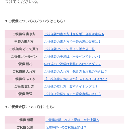
つけてくださいね。
▼ご祝儀についてのノウハウはこちら♪
ご祝儀袋 書き方
ご祝儀袋の書き方【完全版】金額や連名も
中袋の書き方
ご祝儀袋の書き方で中袋の裏に金額は？
ご祝儀袋 どこで買う
ご祝儀袋はどこで買う？販売店一覧
ご祝儀 ボールペン
ご祝儀袋の中袋はボールペンでもいい？
ご祝儀 新札
結婚式のご祝儀は新札じゃないとダメ？
ご祝儀袋 入れ方
ご祝儀袋の入れ方｜包み方＆お札の向きは？
ご祝儀袋 ふくさ
【ご祝儀袋を包むやつ】ふくさはいらない？
ご祝儀 渡し方
ご祝儀の渡し方｜渡すタイミングは？
ご祝儀 郵送
ご祝儀は郵送できる？現金書留の送り方
▼ご祝儀金額についてはこちら♪
ご祝儀 相場
ご祝儀相場｜友人・恩師・会社上司も
ご祝儀 兄弟
兄弟姉妹へのご祝儀金額は？