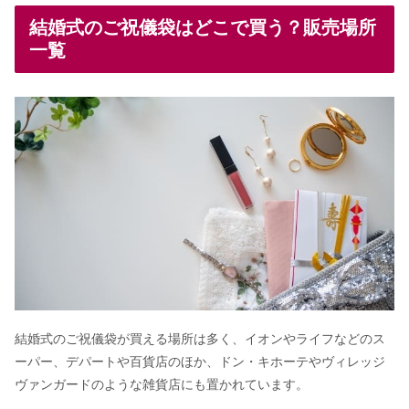
結婚指輪プラチナ以外で後悔！？プラ
チナにすればよかったの口コミまとめ
結婚式のご祝儀袋はどこで買う？販売場所
一覧
花嫁の髪型【サイドダウン/編みおろ
し】花などアレンジ画像13選！
【入籍までの流れ】入籍前にするこ
と・期間＆入籍準備！結婚式しない場
合も
【結婚&入籍】縁起の良い日カレンダ
ー《2023年》最強の開運日は？
結婚式のご祝儀袋が買える場所は多く、イオンやライフなどのス
結婚式の値引き交渉10のコツ！契約後
ーパー、デパートや百貨店のほか、ドン・キホーテやヴィレッジ
の値引きはどこまで？
ヴァンガードのような雑貨店にも置かれています。