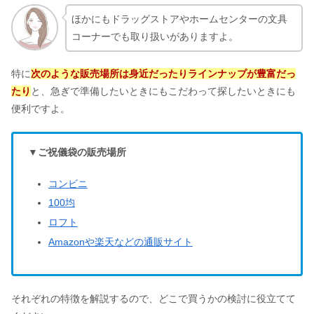
海外挙式の招待状！例文＆書き方から
ほかにもドラッグストアやホームセンターの文具
発送時期まで【完全版】
コーナーでも取り扱いがありますよ。
特に
次のような販売場所は身近だったりラインナップが豊富だっ
入籍祝いを友達に！現金はあり？おし
たり
と、急ぎで準備したいときにもこだわって探したいときにも
ゃれなプレゼント5選
便利ですよ。
【比較表】カルティエとティファニー
▼ご祝儀袋の販売場所
｜どっちが格上で結婚＆婚約指輪に合
う？
コンビニ
100均
結婚報告のはがきの文例12選｜写真な
ロフト
しのデザイン・テンプレート＆アプリ
Amazonや楽天などの通販サイト
集
ご祝儀袋の入れ方・包み方！お札の向
き＆中袋ののりは？《完全版》
それぞれの特徴を解説するので、どこで買うかの検討に役立てて