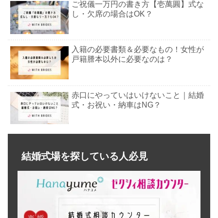
ご祝儀一万円の書き方【壱萬圓】式な
し・欠席の場合はOK？
入籍の必要書類＆必要なもの！女性が
戸籍謄本以外に必要なのは？
赤口にやっていはいけないこと｜結婚
式・お祝い・納車はNG？
結婚式のプランナーさんに！お礼の手
紙の書き方や渡すタイミングは？
結婚式場を探している人必見
婚約指輪は大きさで後悔する？カラッ
トの平均＆ダイヤが小さい人の口コミ