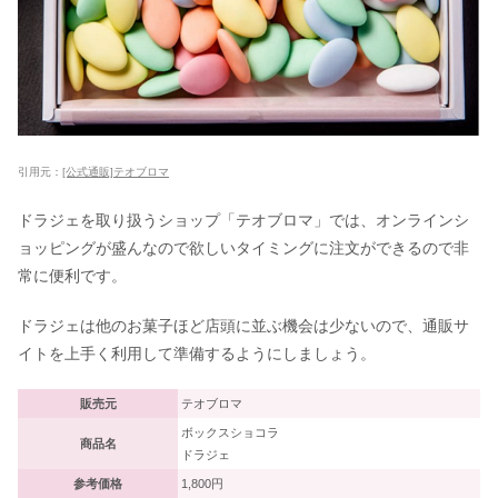
引用元：
[公式通販]テオブロマ
ドラジェを取り扱うショップ「テオブロマ」では、オンラインシ
ョッピングが盛んなので欲しいタイミングに注文ができるので非
常に便利です。
ドラジェは他のお菓子ほど店頭に並ぶ機会は少ないので、通販サ
イトを上手く利用して準備するようにしましょう。
販売元
テオブロマ
ボックスショコラ
商品名
ドラジェ
参考価格
1,800円