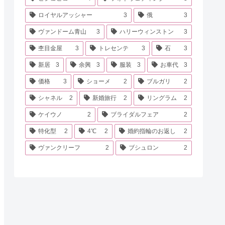
ロイヤルアッシャー
3
俄
3
ヴァンドーム青山
3
ハリーウィンストン
3
杢目金屋
3
トレセンテ
3
石
3
新居
3
余興
3
服装
3
お車代
3
価格
3
ショーメ
2
ブルガリ
2
シャネル
2
新婚旅行
2
リングラム
2
ケイウノ
2
ブライダルフェア
2
特化型
2
4℃
2
婚約指輪のお返し
2
ヴァンクリーフ
2
ブシュロン
2