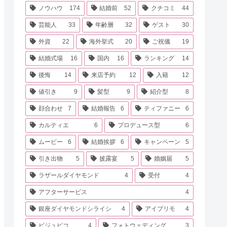
ノウハウ
174
結婚前
52
クチコミ
44
芸能人
33
年齢層
32
ゲスト
30
外資
22
海外挙式
20
ご祝儀
19
結婚式場
16
国内
16
ランキング
14
後悔
14
来店予約
12
入籍
12
値引き
9
髪型
9
紹介型
8
顔合わせ
7
結婚報告
6
ティファニー
6
カルティエ
6
プロデュース型
6
ムービー
6
結婚挨拶
6
キャンペーン
5
引き出物
5
披露宴
5
婚姻届
5
ラザールダイヤモンド
4
受付
4
アフターサービス
4
銀座ダイヤモンドシライシ
4
アイプリモ
4
ビジュピコ
4
フォトウェディング
3