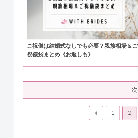
ご祝儀は結婚式なしでも必要？親族相場＆ご
祝儀袋まとめ《お返しも》
次
前
1
2
へ