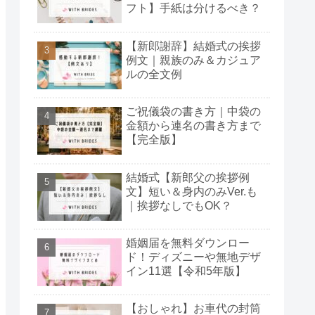
フト】手紙は分けるべき？
【新郎謝辞】結婚式の挨拶
例文｜親族のみ＆カジュア
ルの全文例
ご祝儀袋の書き方｜中袋の
金額から連名の書き方まで
【完全版】
結婚式【新郎父の挨拶例
文】短い＆身内のみVer.も
｜挨拶なしでもOK？
婚姻届を無料ダウンロー
ド！ディズニーや無地デザ
イン11選【令和5年版】
【おしゃれ】お車代の封筒