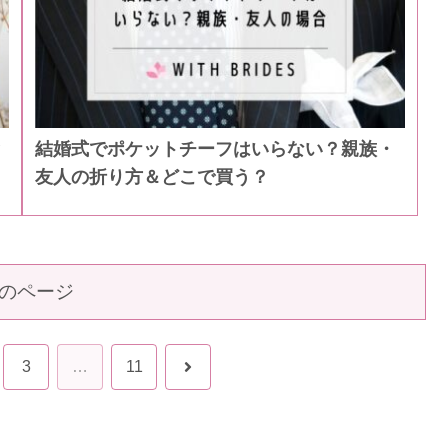
結婚式でポケットチーフはいらない？親族・
友人の折り方＆どこで買う？
のページ
次
3
…
11
へ