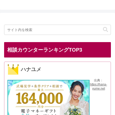
相談カウンターランキングTOP3
ハナユメ
出典：
https://hana-
yume.net