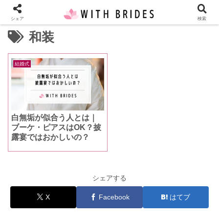
シェア
検索
和装
結婚式
白無垢が似合う人とは｜
ブーケ・ピアスはOK？披
露宴ではおかしいの？
シェアする
X
Facebook
はてブ