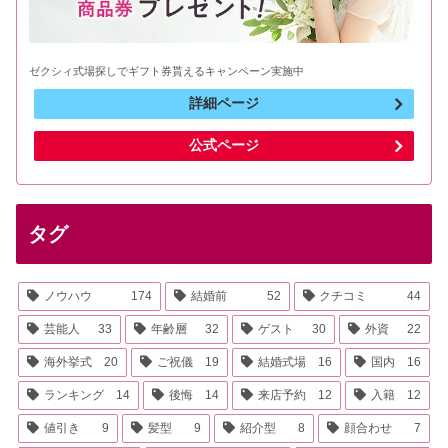
ゼクシィ式場探しでギフト券貰えるキャンペーン実施中
詳細ページ
公式ページ
タグ
ノウハウ
174
結婚前
52
クチコミ
44
芸能人
33
年齢層
32
ゲスト
30
外資
22
海外挙式
20
ご祝儀
19
結婚式場
16
国内
16
ランキング
14
後悔
14
来店予約
12
入籍
12
値引き
9
髪型
9
紹介型
8
顔合わせ
7