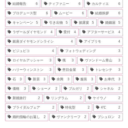
結婚報告
6
ティファニー
6
カルティエ
6
プロデュース型
6
ムービー
6
結婚挨拶
6
キャンペーン
5
引き出物
5
披露宴
5
婚姻届
5
ラザールダイヤモンド
4
受付
4
アフターサービス
4
銀座ダイヤモンドシライシ
4
アイプリモ
4
ビジュピコ
4
フォトウェディング
3
ロイヤルアッシャー
3
俄
3
ヴァンドーム青山
3
ハリーウィンストン
3
杢目金屋
3
トレセンテ
3
石
3
新居
3
余興
3
服装
3
お車代
3
価格
3
ショーメ
2
ブルガリ
2
シャネル
2
新婚旅行
2
リングラム
2
ケイウノ
2
ブライダルフェア
2
特化型
2
4℃
2
婚約指輪のお返し
2
ヴァンクリーフ
2
ブシュロン
2