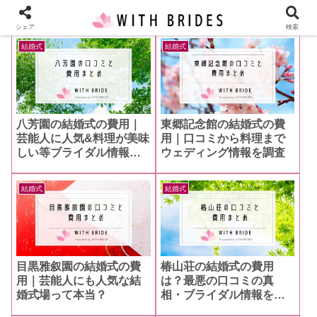
シェア
検索
結婚式
結婚式
八芳園の結婚式の費用｜
東郷記念館の結婚式の費
芸能人に人気&料理が美味
用｜口コミから料理まで
しい等ブライダル情報も
ウェディング情報を調査
調査
結婚式
結婚式
目黒雅叙園の結婚式の費
椿山荘の結婚式の費用
用｜芸能人にも人気な結
は？最悪の口コミの真
婚式場って本当？
相・ブライダル情報を徹
底調査