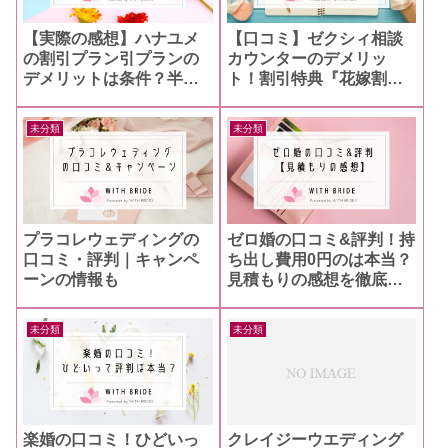
【実際の感想】ハナユメ
【口コミ】ゼクシィ相談
の割引プラン引プランの
カウンターのデメリッ
デメリットは条件？半年
ト！割引特典『花嫁割』
以上でも適用されるの？
の評判とは？
未分類
未分類
プラコレウェディングの
ゼロ婚の口コミ&評判！持
口コミ・評判｜キャンペ
ち出し費用0円のは本当？
ーンの情報も
見積もりの感想を徹底調
査
未分類
未分類
楽婚の口コミ！ひどいっ
クレイジーウエディング