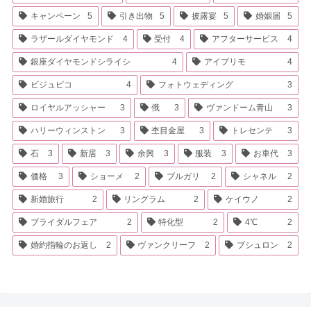
キャンペーン
5
引き出物
5
披露宴
5
婚姻届
5
ラザールダイヤモンド
4
受付
4
アフターサービス
4
銀座ダイヤモンドシライシ
4
アイプリモ
4
ビジュピコ
4
フォトウェディング
3
ロイヤルアッシャー
3
俄
3
ヴァンドーム青山
3
ハリーウィンストン
3
杢目金屋
3
トレセンテ
3
石
3
新居
3
余興
3
服装
3
お車代
3
価格
3
ショーメ
2
ブルガリ
2
シャネル
2
新婚旅行
2
リングラム
2
ケイウノ
2
ブライダルフェア
2
特化型
2
4℃
2
婚約指輪のお返し
2
ヴァンクリーフ
2
ブシュロン
2