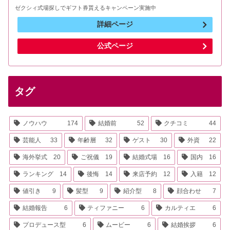
ゼクシィ式場探しでギフト券貰えるキャンペーン実施中
詳細ページ
公式ページ
タグ
ノウハウ
174
結婚前
52
クチコミ
44
芸能人
33
年齢層
32
ゲスト
30
外資
22
海外挙式
20
ご祝儀
19
結婚式場
16
国内
16
ランキング
14
後悔
14
来店予約
12
入籍
12
値引き
9
髪型
9
紹介型
8
顔合わせ
7
結婚報告
6
ティファニー
6
カルティエ
6
プロデュース型
6
ムービー
6
結婚挨拶
6