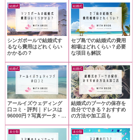
結婚式
結婚式
シンガポールで結婚式す
セブ島での結婚式の費用
るなら費用はどれくらい
相場はどれくらい？必要
かかるの？
な項目も解説
結婚式
結婚式
アールイズウェディング
結婚式のブーケの保存を
口コミ・評判｜ドレスは
自分でできる？おすすめ
96000円？写真データ・キ
の方法や加工店も
ャンセル料も
未分類
未分類