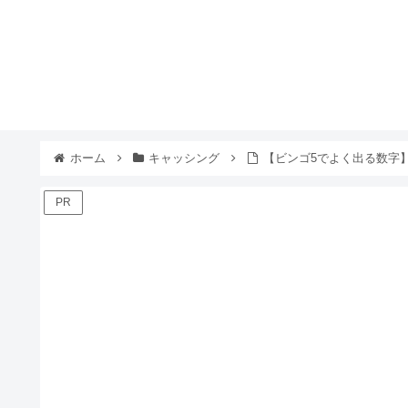
ホーム
キャッシング
【ビンゴ5でよく出る数字】
PR