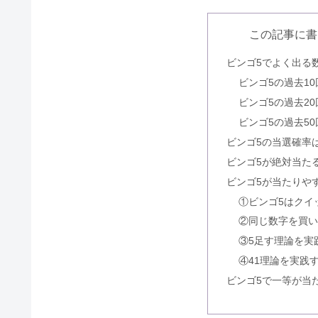
Apple Payのパスコードがめ
この記事に書
ビンゴ5でよく出る
超絶ブラックでも借りれる？即日
ビンゴ5の過去1
ビンゴ5の過去2
ビンゴ5の過去5
ビンゴ5の当選確率
国の教育ローン断られた！審査甘
ビンゴ5が絶対当た
ビンゴ5が当たりや
①ビンゴ5はクイ
dスマホローンは審査厳しい？落
②同じ数字を買
③5足す理論を実
④41理論を実践
絶対借りれるヤミ金一覧&電話｜
ビンゴ5で一等が当