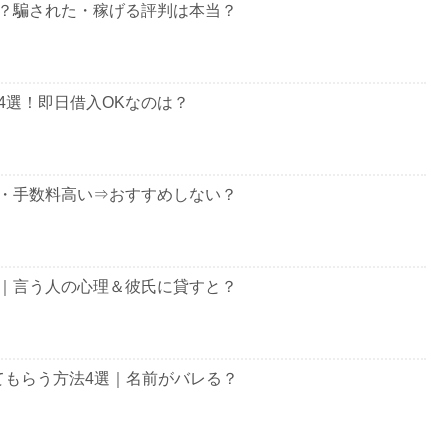
？騙された・稼げる評判は本当？
4選！即日借入OKなのは？
・手数料高い⇒おすすめしない？
｜言う人の心理＆彼氏に貸すと？
してもらう方法4選｜名前がバレる？