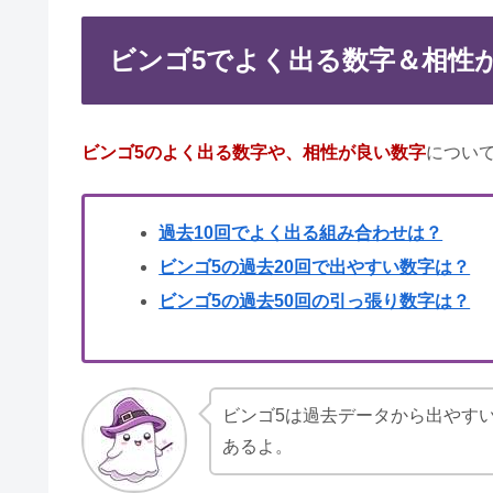
ひふみ投信は終わった？評判悪い
ビンゴ5でよく出る数字＆相性
ブラックでも借りれる携帯！ワイ
ビンゴ5のよく出る数字や、相性が良い数字
について
過去10回でよく出る組み合わせは？
セントラルの融資ダメだった・審
ビンゴ5の過去20回で出やすい数字は？
ビンゴ5の過去50回の引っ張り数字は？
ティーアンドエス金融の口コミ｜
ビンゴ5は過去データから出やす
楽天銀行デビットカードはどれが
あるよ。