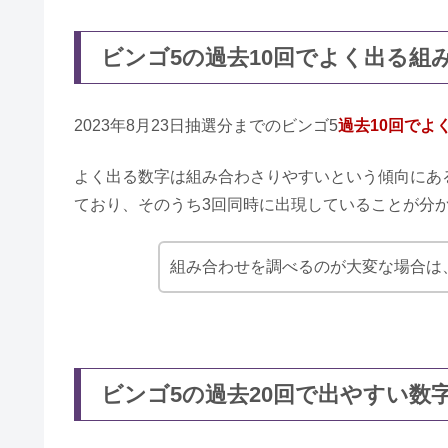
メルペイスマートマネーの審査落
ビンゴ5の過去10回でよく出る組
2023年8月23日抽選分までのビンゴ5
過去10回でよ
しんわ消費者金融の口コミ｜取立
よく出る数字は組み合わさりやすいという傾向にあ
ており、そのうち3回同時に出現していることが分
PayPayアカウントは複数作る
組み合わせを調べるのが大変な場合は
プレミア株式会社ローンの評判｜
ビンゴ5の過去20回で出やすい数
楽天スーパーローンは在籍確認が