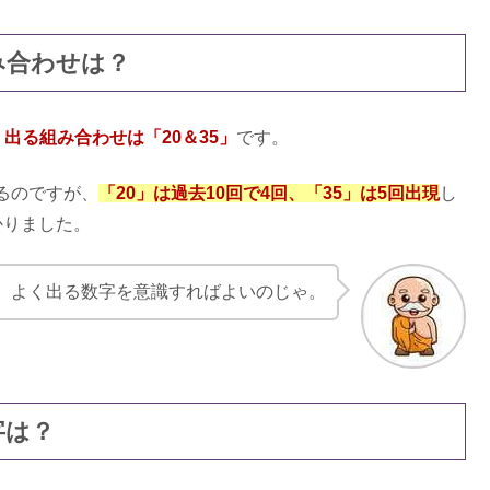
ちた口コミ！ブラックリストはNG？
み合わせは？
く出る組み合わせは「20＆35」
です。
てあり？クレジットはヤミ金？
るのですが、
「20」は過去10回で4回、「35」は5回出現
し
かりました。
とバレる？個人情報は必要か調べてみた
、よく出る数字を意識すればよいのじゃ。
審査は甘い？支払いに遅れたら？
字は？
なかった？電話の言い訳はある？