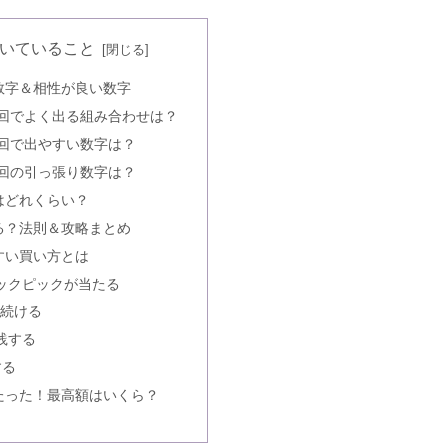
んどくさい？顔認証が不便な時は？
いていること
数字＆相性が良い数字
・在籍確認なし・無職の口コミ
0回でよく出る組み合わせは？
0回で出やすい数字は？
0回の引っ張り数字は？
はどれくらい？
い・借金ありOKは嘘？連絡は封筒？
る？法則＆攻略まとめ
すい買い方とは
ックピックが当たる
ちた原因｜ブラックリストは？
い続ける
践する
する
30万借りたい・土日でも通る？
たった！最高額はいくら？