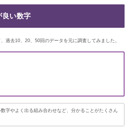
＆ひどい？プラスは解約すべきか
が良い数字
モバイル・UQモバイルは？
、過去10、20、50回のデータを元に調査してみました。
査落ちた口コミ！ヤミ金なの？
ヤミ金は嘘！取り立てがしつこい？
い数字やよく出る組み合わせなど、分かることがたくさん
いい？いらない・使えないって本当？