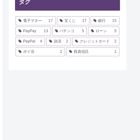
タグ
電子マネー
17
宝くじ
17
銀行
15
PayPay
13
パチンコ
5
ローン
5
PayPal
4
決済
2
クレジットカード
2
ポイ活
2
投資信託
1