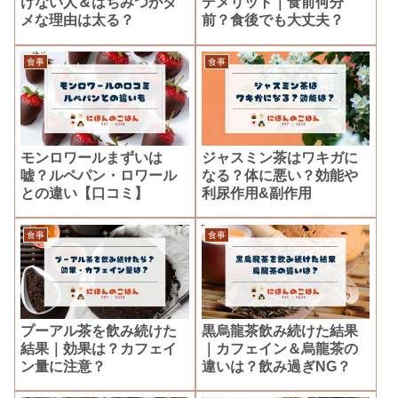
けない人＆はちみつがダ
デメリット｜食前何分
メな理由は太る？
前？食後でも大丈夫？
食事
食事
モンロワールまずいは
ジャスミン茶はワキガに
嘘？ルペパン・ロワール
なる？体に悪い？効能や
との違い【口コミ】
利尿作用&副作用
食事
食事
プーアル茶を飲み続けた
黒烏龍茶飲み続けた結果
結果｜効果は？カフェイ
｜カフェイン＆烏龍茶の
ン量に注意？
違いは？飲み過ぎNG？