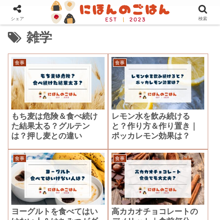
シェア
検索
雑学
食事
食事
もち麦は危険＆食べ続け
レモン水を飲み続ける
た結果太る？グルテン
と？作り方＆作り置き｜
は？押し麦との違い
ポッカレモン効果は？
食事
食事
ヨーグルトを食べてはい
高カカオチョコレートの