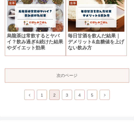
食事
食事
烏龍茶は常飲するとヤバ
毎日甘酒を飲んだ結果｜
イ？飲み過ぎ&続けた結果
デメリット&血糖値を上げ
やダイエット効果
ない飲み方
次のページ
前
次
1
2
3
4
5
へ
へ