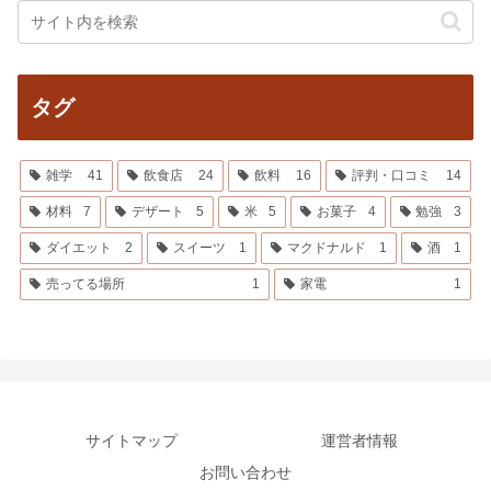
タグ
雑学
41
飲食店
24
飲料
16
評判・口コミ
14
材料
7
デザート
5
米
5
お菓子
4
勉強
3
ダイエット
2
スイーツ
1
マクドナルド
1
酒
1
売ってる場所
1
家電
1
サイトマップ
運営者情報
お問い合わせ