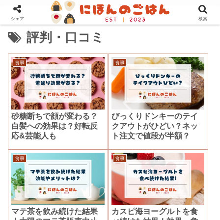
シェア
検索
評判・口コミ
食事
食事
砂糖断ちで顔が変わる？
びっくりドンキーのテイ
白髪への効果は？好転反
クアウトがひどい？ネッ
応&芸能人も
ト注文で値段が半額？
食事
食事
マテ茶を飲み続けた結果
カスピ海ヨーグルトを食