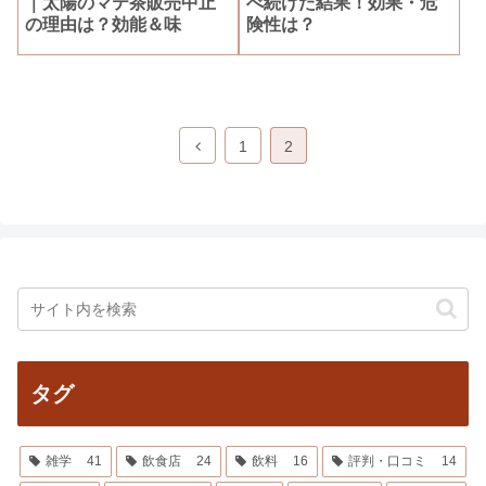
｜太陽のマテ茶販売中止
べ続けた結果！効果・危
の理由は？効能＆味
険性は？
前
1
2
へ
タグ
雑学
41
飲食店
24
飲料
16
評判・口コミ
14