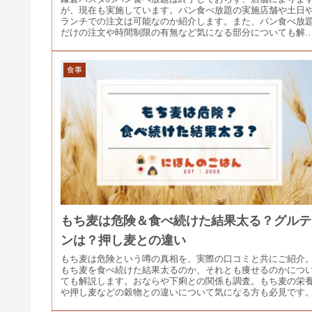
が、現在も実施しています。パン食べ放題の実施店舗や土日
ランチでの注文は可能なのか紹介します。また、パン食べ放
だけの注文や時間制限の有無など気になる部分についても解
します。
食事
もち麦は危険＆食べ続けた結果太る？グルテ
ンは？押し麦との違い
もち麦は危険という噂の真相を、実際の口コミと共にご紹介
もち麦を食べ続けた結果太るのか、それとも痩せるのかにつ
ても解説します。おならや下痢との関係も調査。もち麦の栄
や押し麦などの穀物との違いについて気になる方も必見です