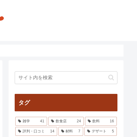
タグ
雑学
41
飲食店
24
飲料
16
評判・口コミ
14
材料
7
デザート
5