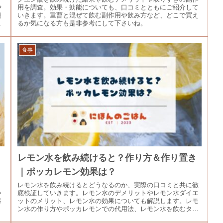
や
用を調査。効果・効能についても、口コミとともにご紹介して
題
いきます。重曹と混ぜて飲む副作用や飲み方など、どこで買え
説
るか気になる方も是非参考にして下さいね。
食事
レモン水を飲み続けると？作り方＆作り置き
｜ポッカレモン効果は？
。
レモン水を飲み続けるとどうなるのか、実際の口コミと共に徹
い
底検証していきます。レモン水のデメリットやレモン水ダイエ
養
ットのメリット、レモン水の効果についても解説します。レモ
。
ン水の作り方やポッカレモンでの代用法、レモン水を飲むタイ
ミングについて気になる方も必見です。