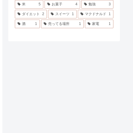
米
5
お菓子
4
勉強
3
ダイエット
2
スイーツ
1
マクドナルド
1
酒
1
売ってる場所
1
家電
1